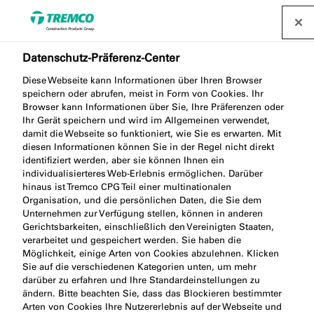
Datenschutz-Präferenz-Center
Unsere Standorte
Diese Webseite kann Informationen über Ihren Browser
speichern oder abrufen, meist in Form von Cookies. Ihr
Browser kann Informationen über Sie, Ihre Präferenzen oder
Ihr Gerät speichern und wird im Allgemeinen verwendet,
Hier finden Sie unsere Standorte in der DACH-
damit die Webseite so funktioniert, wie Sie es erwarten. Mit
diesen Informationen können Sie in der Regel nicht direkt
Region.
identifiziert werden, aber sie können Ihnen ein
individualisierteres Web-Erlebnis ermöglichen. Darüber
hinaus ist Tremco CPG Teil einer multinationalen
Organisation, und die persönlichen Daten, die Sie dem
Unternehmen zur Verfügung stellen, können in anderen
Gerichtsbarkeiten, einschließlich den Vereinigten Staaten,
verarbeitet und gespeichert werden. Sie haben die
Unsere
Möglichkeit, einige Arten von Cookies abzulehnen. Klicken
Kontaktformular
Standorte
Sie auf die verschiedenen Kategorien unten, um mehr
darüber zu erfahren und Ihre Standardeinstellungen zu
ändern. Bitte beachten Sie, dass das Blockieren bestimmter
Arten von Cookies Ihre Nutzererlebnis auf der Webseite und