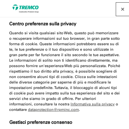
Centro preferenze sulla privacy
Le nostre sedi
Quando si visita qualsiasi sito Web, questo può memorizzare
o recuperare informazioni sul tuo browser, in gran parte sotto
forma di cookie. Queste informazioni potrebbero essere su di
te, le tue preferenze o il tuo dispositivo e sono utilizzate in
Operiamo in diverse località: scopri di più utilizzando
gran parte per far funzionare il sito secondo le tue aspettative.
Le informazioni di solito non ti identificano direttamente, ma
l'elenco dei contatti qui sotto.
possono fornire un'esperienza Web più personalizzata. Poiché
rispettiamo il tuo diritto alla privacy, è possibile scegliere di
non consentire alcuni tipi di cookie. Clicca sulle intestazioni
delle diverse categorie per saperne di più e modificare le
impostazioni predefinite. Tuttavia, il bloccaggio di alcuni tipi
di cookie può avere impatto sulla tua esperienza del sito e dei
servizi che siamo in grado di offrire. Per ulteriori
Modulo di
informazioni, consultare la nostra
Informativa sulla privacy
o
Luoghi
contatto
contattare
dataprotection@rpminc.com
.
Gestisci preferenze consenso