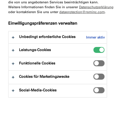
die von uns angebotenen Services beeinträchtigen kann.
Ein Ort
Weitere Informationen finden Sie in unserer
Datenschutzerklärung
oder kontaktieren Sie uns unter
dataprotection@rpminc.com
.
zum
Verweil
Einwilligungspräferenzen verwalten
en
Unbedingt erforderliche Cookies
Immer aktiv
„Global
Leistungs-Cookies
Campus“
heißt der neue Sitz von trivago. 2000 Mitarbeiter aus
Funktionelle Cookies
aller Welt werden hier nicht nur moderne Arbeitsplätze
vorfinden, sondern auch die Zeit außerhalb der Arbeit
Cookies für Marketingzwecke
in zeitgemäßer Umgebung verbringen können. Geplant
wurde der Campus von sop architekten aus Düsseldorf,
Social-Media-Cookies
ausgeführt von Frontal Ingenieurfassaden aus Inning
am Ammersee.
Herausforderung