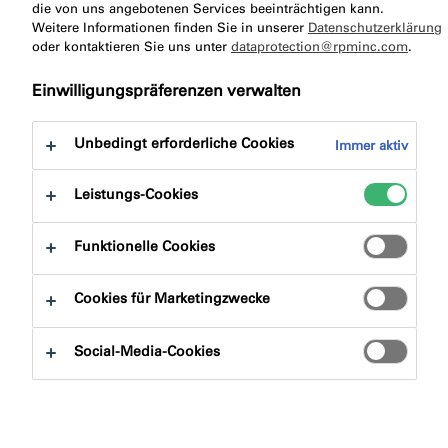
die von uns angebotenen Services beeinträchtigen kann.
Maritim wohnen mitten in der City
Weitere Informationen finden Sie in unserer
Datenschutzerklärung
oder kontaktieren Sie uns unter
dataprotection@rpminc.com
.
Einwilligungspräferenzen verwalten
Die Wohntürme von London
City Island sind ein durch und
Unbedingt erforderliche Cookies
Immer aktiv
durch internationales Projekt:
von englischen
Leistungs-Cookies
Bauunternehmern gebaut,
beliefert von einem
Funktionelle Cookies
niederländischen Hersteller
von Sandwichelementen und
Cookies für Marketingzwecke
abgedichtet in geprüft
deutscher Qualität. Der
Social-Media-Cookies
Investor, die
Ballymore Group
,
setzte auf die komplett
vorgefertigten Wandelemente