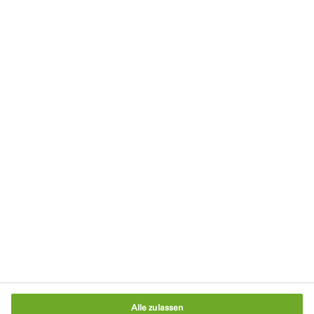
Datenschutzerklärung
Nutzungsbedingungen
Impressum
AGB
Cookie-Richtlinie
Verpackungsgesetz
Cookie-Einstellungen
Alle zulassen