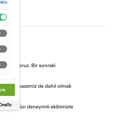
tkin
met veriyoruz. Bir sonraki
m ürün yelpazemiz de dahil olmak
yla
unuz? Bugün deneyimli ekibimizle