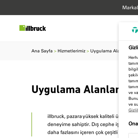
Markal
Gizl
Ana Sayfa
Hizmetlerimiz
Uygulama Alanları
Herha
tanım
bilgi
şekil
tanım
tanım
Uygulama Alanları
ve va
Bunun
ve su
Gizli
illbruck, pazara yüksek kaliteli ürünler
Onay
deneyime sahiptir. Dış cephe işleri, penc
daha fazlasını içeren çok çeşitli farklı 