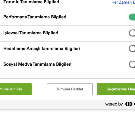
Zorunlu Tanımlama Bilgileri
Her Zaman E
Performans Tanımlama Bilgileri
İşlevsel Tanımlama Bilgileri
Hedefleme Amaçlı Tanımlama Bilgileri
Sosyal Medya Tanımlama Bilgileri
ı kapsayan, pazar lideri çözümlerimizle çok sayıda sektöre hiz
ıl destekleyebileceğimizi keşfedin.
olarak, kapsamlı illbruck sızdırmazlık, yapıştırma ve yalıtı
müne İzin Ver
Tümünü Reddet
Seçimlerimi Ona
nın tamamını destekliyoruz.
alanlarından bazılarına göz atın. Aradığınızı bulamıyor mus