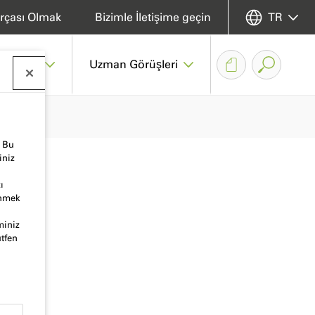
rçası Olmak
Bizimle İletişime geçin
TR
 Merkez
Uzman Görüşleri
. Bu
iniz
ı
inmek
miniz
ütfen