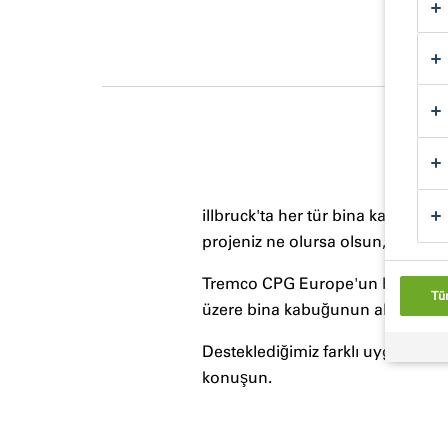
illbruck'ta her tür bina kavşağın
projeniz ne olursa olsun, sizi nas
Tremco CPG Europe'un bir parçası 
Tü
üzere bina kabuğunun altı tarafı
Desteklediğimiz farklı uygulama 
konuşun.