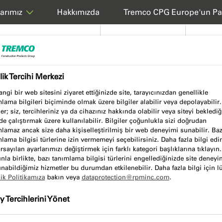
Hakkımızda
Tremco CPG Europe'un Pa
arımız
Ürünler ve Sistemler
Hizmetlerimiz
Teknik
ilik Tercihi Merkezi
ngi bir web sitesini ziyaret ettiğinizde site, tarayıcınızdan genellikle
lama bilgileri biçiminde olmak üzere bilgiler alabilir veya depolayabilir
ler; siz, tercihleriniz ya da cihazınız hakkında olabilir veya siteyi beklediğ
de çalıştırmak üzere kullanılabilir. Bilgiler çoğunlukla sizi doğrudan
lamaz ancak size daha kişiselleştirilmiş bir web deneyimi sunabilir. Baz
lama bilgisi türlerine izin vermemeyi seçebilirsiniz. Daha fazla bilgi ed
rsayılan ayarlarımızı değiştirmek için farklı kategori başlıklarına tıklayın.
la birlikte, bazı tanımlama bilgisi türlerini engellediğinizde site deneyi
nabildiğimiz hizmetler bu durumdan etkilenebilir. Daha fazla bilgi için l
lik Politikamıza
bakın veya
dataprotection@rpminc.com
.
 sunma konusunda 70 yılı aşkın
 Tercihlerini Yönet
ere montajı, sıhhi tesisatlar ve
uygulamaları destekliyoruz.