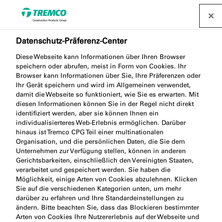
Datenschutz-Präferenz-Center
Praxisnahe
Diese Webseite kann Informationen über Ihren Browser
speichern oder abrufen, meist in Form von Cookies. Ihr
Montageschulung. Neues
Browser kann Informationen über Sie, Ihre Präferenzen oder
Ihr Gerät speichern und wird im Allgemeinen verwendet,
Schulungsangebot von
damit die Webseite so funktioniert, wie Sie es erwarten. Mit
diesen Informationen können Sie in der Regel nicht direkt
illbruck und KNELSEN.
identifiziert werden, aber sie können Ihnen ein
individualisierteres Web-Erlebnis ermöglichen. Darüber
hinaus ist Tremco CPG Teil einer multinationalen
Organisation, und die persönlichen Daten, die Sie dem
Unternehmen zur Verfügung stellen, können in anderen
Gerichtsbarkeiten, einschließlich den Vereinigten Staaten,
illbruck / 20 September 2024
verarbeitet und gespeichert werden. Sie haben die
Möglichkeit, einige Arten von Cookies abzulehnen. Klicken
Sie auf die verschiedenen Kategorien unten, um mehr
darüber zu erfahren und Ihre Standardeinstellungen zu
ändern. Bitte beachten Sie, dass das Blockieren bestimmter
Arten von Cookies Ihre Nutzererlebnis auf der Webseite und