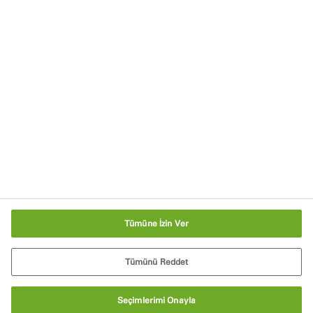
İletişime Geçin
Akreditasyonlar ve İlgili Kuruluşlar
Sürdürülebilirlik
Kariyer Olanakları
Ana Sayfa
Tanımlama Bilgisi Ayarları
Tümüne İzin Ver
Tümünü Reddet
Seçimlerimi Onayla