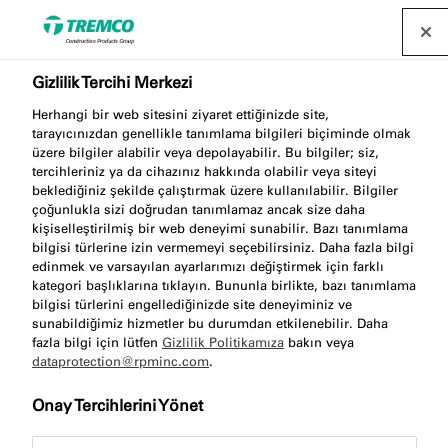
Gizlilik Tercihi Merkezi
Herhangi bir web sitesini ziyaret ettiğinizde site,
AA853 KARTUŞLU
tarayıcınızdan genellikle tanımlama bilgileri biçiminde olmak
üzere bilgiler alabilir veya depolayabilir. Bu bilgiler; siz,
TABANCA 310 PRO
tercihleriniz ya da cihazınız hakkında olabilir veya siteyi
beklediğiniz şekilde çalıştırmak üzere kullanılabilir. Bilgiler
çoğunlukla sizi doğrudan tanımlamaz ancak size daha
kişiselleştirilmiş bir web deneyimi sunabilir. Bazı tanımlama
bilgisi türlerine izin vermemeyi seçebilirsiniz. Daha fazla bilgi
310 ML kapasiteli, yüksek kaliteli kartuşlu tabanca
edinmek ve varsayılan ayarlarımızı değiştirmek için farklı
kategori başlıklarına tıklayın. Bununla birlikte, bazı tanımlama
bilgisi türlerini engellediğinizde site deneyiminiz ve
sunabildiğimiz hizmetler bu durumdan etkilenebilir. Daha
fazla bilgi için lütfen
Gizlilik Politikamıza
bakın veya
dataprotection@rpminc.com
.
Onay Tercihlerini Yönet
Hakkında
Ürün avantajları
Şuraya