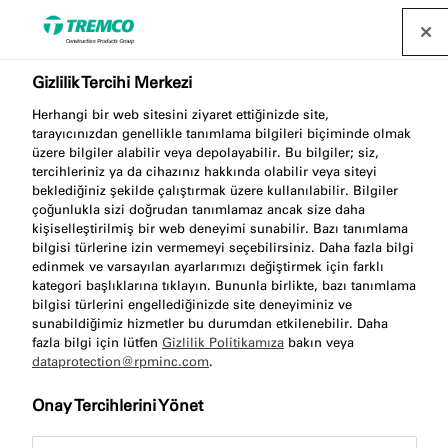
Gizlilik Tercihi Merkezi
Membran
Herhangi bir web sitesini ziyaret ettiğinizde site,
tarayıcınızdan genellikle tanımlama bilgileri biçiminde olmak
üzere bilgiler alabilir veya depolayabilir. Bu bilgiler; siz,
tercihleriniz ya da cihazınız hakkında olabilir veya siteyi
illbruck membranları, çeşitli uygulama alanları için
beklediğiniz şekilde çalıştırmak üzere kullanılabilir. Bilgiler
çoğunlukla sizi doğrudan tanımlamaz ancak size daha
test edilmiş ve dayanıklı çözümler sunar. Hava
kişiselleştirilmiş bir web deneyimi sunabilir. Bazı tanımlama
sızdırmazlığı, termal köprüleme ve buhar kontrolü
bilgisi türlerine izin vermemeyi seçebilirsiniz. Daha fazla bilgi
edinmek ve varsayılan ayarlarımızı değiştirmek için farklı
açısından en son bina yönetmeliklerine uyuyor
kategori başlıklarına tıklayın. Bununla birlikte, bazı tanımlama
musunuz? Illbruck membranlarını seçin.
bilgisi türlerini engellediğinizde site deneyiminiz ve
sunabildiğimiz hizmetler bu durumdan etkilenebilir. Daha
fazla bilgi için lütfen
Gizlilik Politikamıza
bakın veya
dataprotection@rpminc.com
.
Onay Tercihlerini Yönet