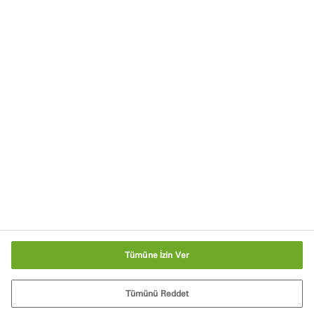
Haberler ve Etkinlikler
İletişime Geçin
Akreditasyonlar ve İlgili Kuruluşlar
Sürdürülebilirlik
Kariyer Olanakları
Ana Sayfa
Tanımlama Bilgisi Ayarları
Tümüne İzin Ver
Tümünü Reddet