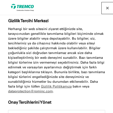
Gizlilik Tercihi Merkezi
Herhangi bir web sitesini ziyaret ettiğinizde site,
tarayıcınızdan genellikle tanımlama bilgileri biçiminde olmak
Yaz aylarında illbruck
üzere bilgiler alabilir veya depolayabilir. Bu bilgiler; siz,
tercihleriniz ya da cihazınız hakkında olabilir veya siteyi
ürünlerinizin bakımı
beklediğiniz şekilde çalıştırmak üzere kullanılabilir. Bilgiler
çoğunlukla sizi doğrudan tanımlamaz ancak size daha
kişiselleştirilmiş bir web deneyimi sunabilir. Bazı tanımlama
bilgisi türlerine izin vermemeyi seçebilirsiniz. Daha fazla bilgi
edinmek ve varsayılan ayarlarımızı değiştirmek için farklı
kategori başlıklarına tıklayın. Bununla birlikte, bazı tanımlama
Laura Demirci / 12 Ağustos 2022
bilgisi türlerini engellediğinizde site deneyiminiz ve
sunabildiğimiz hizmetler bu durumdan etkilenebilir. Daha
fazla bilgi için lütfen
Gizlilik Politikamıza
bakın veya
dataprotection@rpminc.com
.
Onay Tercihlerini Yönet