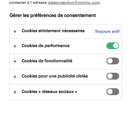
contacter à l'adresse
dataprotection@rpminc.com
.
Gérer les préférences de consentement
Cookies strictement nécessaires
Toujours actif
Trouver un produit
Cookies de performance
Cookies de fonctionnalité
Familles de produits
Cookies pour une publicité ciblée
Sélectionner
0
Cookies « réseaux sociaux »
Domaines d'applications
Sélectionner
0
Effacer les filtres