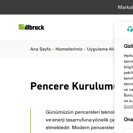
Markal
Gizl
Ana Sayfa
Hizmetlerimiz
Uygulama Alanları
P
Herha
tanım
bilgi
şekil
tanım
tanım
Pencere Kurulumu
ve va
Bunun
ve su
Gizli
Günümüzün pencereleri teknolojik olara
Onay
ve enerji tasarrufuna yönelik çabalar 
etmektedir. Modern pencereler, birleşim