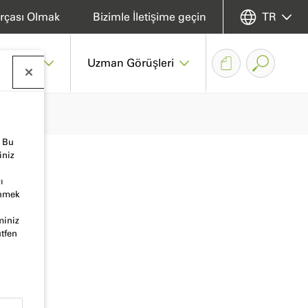
rçası Olmak
Bizimle İletişime geçin
TR
 Merkez
Uzman Görüşleri
. Bu
iniz
ı
inmek
miniz
ütfen