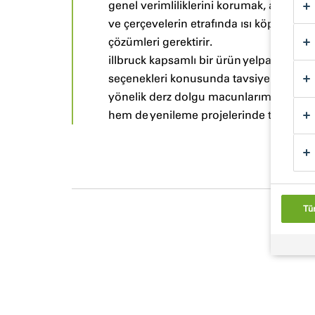
genel verimliliklerini korumak, aynı za
ve çerçevelerin etrafında ısı köprülerini
çözümleri gerektirir.
illbruck kapsamlı bir ürün yelpazesine s
seçenekleri konusunda tavsiyeler sunm
yönelik derz dolgu macunlarımız tamam
hem de yenileme projelerinde tüm bina
Tü