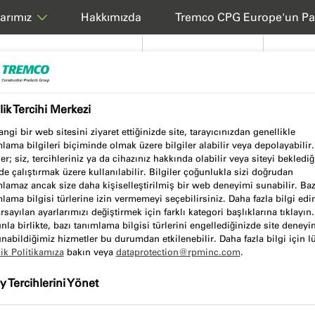
Hakkımızda
Tremco CPG Europe'un Pa
arımız
Ürünler ve Sistemler
Hizmetlerimiz
Teknik
ilik Tercihi Merkezi
encere Kurulumu
ngi bir web sitesini ziyaret ettiğinizde site, tarayıcınızdan genellikle
lama bilgileri biçiminde olmak üzere bilgiler alabilir veya depolayabilir
ler; siz, tercihleriniz ya da cihazınız hakkında olabilir veya siteyi beklediğ
de çalıştırmak üzere kullanılabilir. Bilgiler çoğunlukla sizi doğrudan
lamaz ancak size daha kişiselleştirilmiş bir web deneyimi sunabilir. Baz
lama bilgisi türlerine izin vermemeyi seçebilirsiniz. Daha fazla bilgi ed
rsayılan ayarlarımızı değiştirmek için farklı kategori başlıklarına tıklayın.
la birlikte, bazı tanımlama bilgisi türlerini engellediğinizde site deneyi
nabildiğimiz hizmetler bu durumdan etkilenebilir. Daha fazla bilgi için l
lik Politikamıza
bakın veya
dataprotection@rpminc.com
.
k giderek daha ileri düzeydedir
 Tercihlerini Yönet
devam ettikçe gelişmeye devam
 yerlerini yalıtmak ve böylece