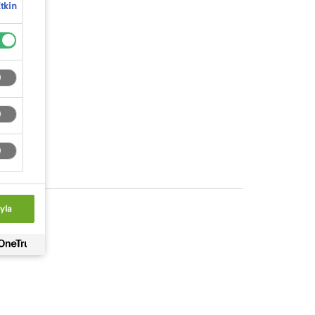
tkin
yla