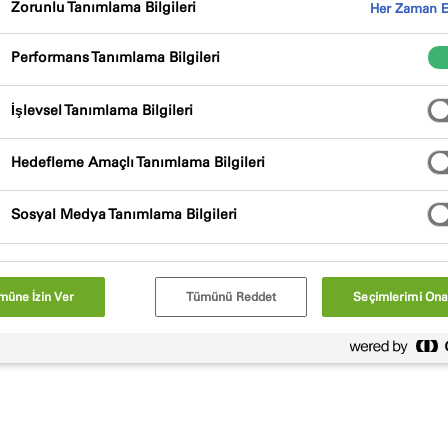
manda enerji kayıplarını önlemek
Zorunlu Tanımlama Bilgileri
Her Zaman E
 önlemek için gelişmiş yalıtım
Performans Tanımlama Bilgileri
ahiptir ve kurulum ve sızdırmazlık
İşlevsel Tanımlama Bilgileri
aktadır. Pencere ve cephelere
en entegredir ve hem yeni inşaat
Hedefleme Amaçlı Tanımlama Bilgileri
 kabuğu için çözümler sunar.
Sosyal Medya Tanımlama Bilgileri
müne İzin Ver
Tümünü Reddet
Seçimlerimi Ona