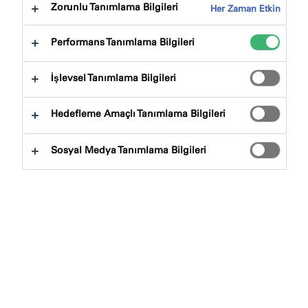
Zorunlu Tanımlama Bilgileri
Her Zaman Etkin
Farklı Cephe Tipleri için
Performans Tanımlama Bilgileri
Çözümler
İşlevsel Tanımlama Bilgileri
Dış duvar derzleri söz konusu olduğunda, bağlantı
derzleri, yapısal derzler, hareket derzleri ve genleşme
Hedefleme Amaçlı Tanımlama Bilgileri
derzleri arasında bir ayrım yapılır. Derz için doğru
sızdırmazlık çözümünü seçerken, yağmur suyunun
Sosyal Medya Tanımlama Bilgileri
cepheye dışarıdan nüfuz etmemesi zorunlu
olduğundan, inşaat hususları önemli bir rol oynar. Nem
derz boşluğuna girerse, binanın dışına kaçabilmelidir.
Bu, yapısal hasarı önlemek için önemlidir.
Cephelerin yenilenmesi genellikle çok karmaşıktır,
çünkü derzlere dahili olarak erişilemez ve eski
sızdırmazlık malzemeleri genellikle ancak büyük bir
çabayla çıkarılabilir. Ek olarak, çıkıntılar, bağlantı