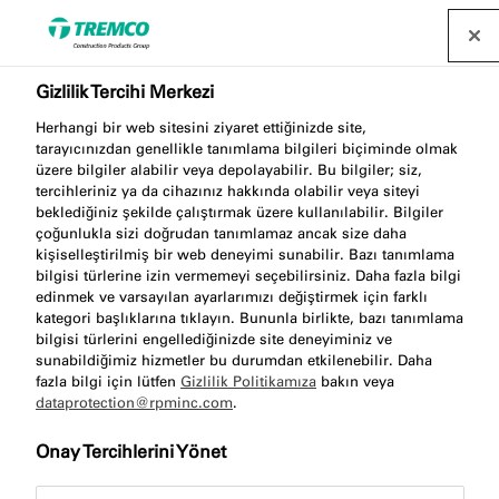
Gizlilik Tercihi Merkezi
Bantlar ve Cepheler
Herhangi bir web sitesini ziyaret ettiğinizde site,
tarayıcınızdan genellikle tanımlama bilgileri biçiminde olmak
üzere bilgiler alabilir veya depolayabilir. Bu bilgiler; siz,
tercihleriniz ya da cihazınız hakkında olabilir veya siteyi
illbruck TP600 Compriband 600 bant, beton, doğal
beklediğiniz şekilde çalıştırmak üzere kullanılabilir. Bilgiler
taş, tuğla veya dilatasyon derzleri içermesi fark
çoğunlukla sizi doğrudan tanımlamaz ancak size daha
kişiselleştirilmiş bir web deneyimi sunabilir. Bazı tanımlama
etmeksizin ve ister yeni bir inşaat ister tadilat olsun,
bilgisi türlerine izin vermemeyi seçebilirsiniz. Daha fazla bilgi
her durum için ideal çözümü sunar. Yüksek derz
edinmek ve varsayılan ayarlarımızı değiştirmek için farklı
toleransları ve geniş boyut yelpazesi, güvenilir ve
kategori başlıklarına tıklayın. Bununla birlikte, bazı tanımlama
bilgisi türlerini engellediğinizde site deneyiminiz ve
uzun ömürlü cephe derzleri sağlar.
sunabildiğimiz hizmetler bu durumdan etkilenebilir. Daha
fazla bilgi için lütfen
Gizlilik Politikamıza
bakın veya
dataprotection@rpminc.com
.
Onay Tercihlerini Yönet