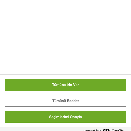
Akreditasyonlar ve İlgili Kuruluşlar
Sürdürülebilirlik
Kariyer Olanakları
Ana Sayfa
Tanımlama Bilgisi Ayarları
Tümüne İzin Ver
Tümünü Reddet
Seçimlerimi Onayla
© Tremco CPG 2026