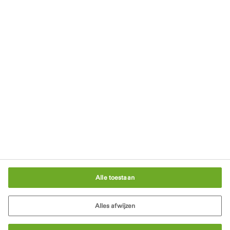
Privacyverklaring
Rechten
Gebruikersvoorwaarden
Algemene Voorwaarden
Cookiebeleid
Cookie-instellingen
Alle toestaan
Alles afwijzen