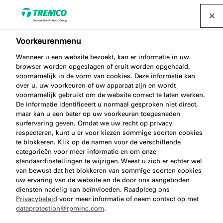
Voorkeurenmenu
Wanneer u een website bezoekt, kan er informatie in uw
browser worden opgeslagen of eruit worden opgehaald,
AA250 FOAM GUN PRO
voornamelijk in de vorm van cookies. Deze informatie kan
over u, uw voorkeuren of uw apparaat zijn en wordt
voornamelijk gebruikt om de website correct te laten werken.
De informatie identificeert u normaal gesproken niet direct,
maar kan u een beter op uw voorkeuren toegesneden
Schuimpistool Pro
surfervaring geven. Omdat we uw recht op privacy
respecteren, kunt u er voor kiezen sommige soorten cookies
te blokkeren. Klik op de namen voor de verschillende
categorieën voor meer informatie en om onze
standaardinstellingen te wijzigen. Weest u zich er echter wel
van bewust dat het blokkeren van sommige soorten cookies
uw ervaring van de website en de door ons aangeboden
diensten nadelig kan beïnvloeden. Raadpleeg ons
Privacybeleid
voor meer informatie of neem contact op met
dataprotection@rpminc.com
.
Over
Video
Voordelen van het product
Ga