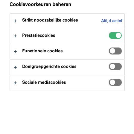
naar:
Downloads
Cookievoorkeuren beheren
Strikt noodzakelijke cookies
Altijd actief
Prestatiecookies
Productzoeker
Functionele cookies
Doelgroepgerichte cookies
Productgroepen
Sociale mediacookies
Selecteren
0
Toepassingsgebieden
Selecteren
0