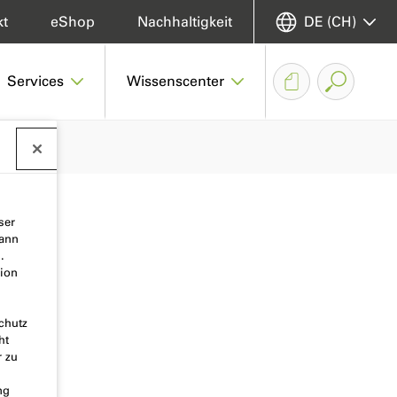
kt
eShop
Nachhaltigkeit
DE (CH)
Services
Wissenscenter
ser
kann
.
ion
chutz
ht
r zu
ng