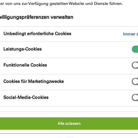
der von uns zur Verfügung gestellten Website und Dienste führen.
ktbeschreibung
Produktvorteile
willigungspräferenzen verwalten
Unbedingt erforderliche Cookies
Immer a
Leistungs-Cookies
Funktionelle Cookies
ierte Schäume wurde speziell für den
Cookies für Marketingzwecke
uch entwickelt. Nach ergonomischen Aspekten
 nur 325 g zielt die AA250 darauf ab,
Social-Media-Cookies
zieren. Die "Unscrew Lock"-
hentliches Herausdrehen. Abgestimmt auf die
us dem illbruck Füll-, Klebe- und Schaum-
Alle zulassen