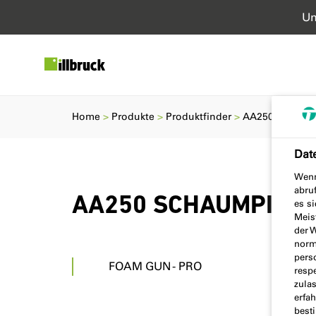
Un
Home
Produkte
Produktfinder
AA250 SCHAU
Dat
Wenn
abru
AA250 SCHAUMPIST
es si
Meis
der 
norma
pers
FOAM GUN - PRO
resp
zula
erfa
best