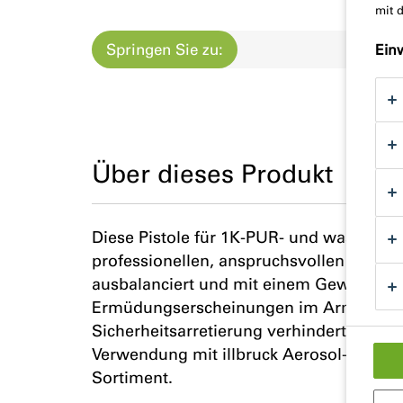
mit 
Springen Sie zu:
Produ
Ein
Über dieses Produkt
Diese Pistole für 1K-PUR- und wasserbas
professionellen, anspruchsvollen Gebra
ausbalanciert und mit einem Gewicht von
Ermüdungserscheinungen im Arm zu redu
Sicherheitsarretierung verhindert verse
Verwendung mit illbruck Aerosol-Dosen a
Sortiment.