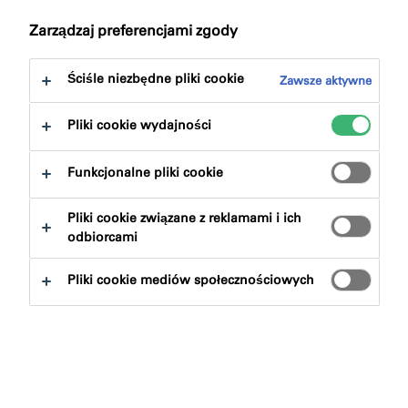
Zarządzaj preferencjami zgody
Ściśle niezbędne pliki cookie
Zawsze aktywne
Pliki cookie wydajności
Znajdź produkt
Funkcjonalne pliki cookie
Grupy produktowe
Pliki cookie związane z reklamami i ich
odbiorcami
Wybierz
0
Pliki cookie mediów społecznościowych
Wyczysc filtry
Szukaj