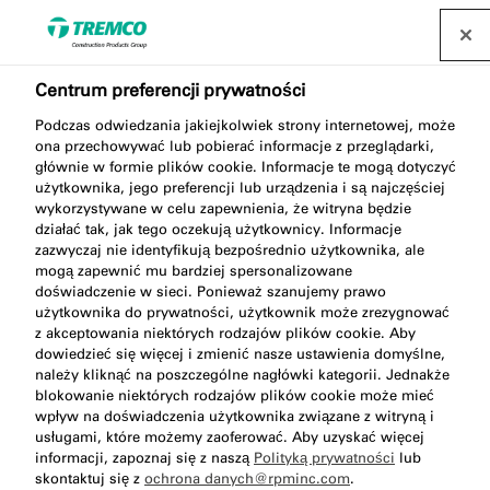
Centrum preferencji prywatności
Podczas odwiedzania jakiejkolwiek strony internetowej, może
ona przechowywać lub pobierać informacje z przeglądarki,
głównie w formie plików cookie. Informacje te mogą dotyczyć
użytkownika, jego preferencji lub urządzenia i są najczęściej
AA250 Pistolet do piany
wykorzystywane w celu zapewnienia, że witryna będzie
działać tak, jak tego oczekują użytkownicy. Informacje
PRO
zazwyczaj nie identyfikują bezpośrednio użytkownika, ale
mogą zapewnić mu bardziej spersonalizowane
doświadczenie w sieci. Ponieważ szanujemy prawo
użytkownika do prywatności, użytkownik może zrezygnować
z akceptowania niektórych rodzajów plików cookie. Aby
dowiedzieć się więcej i zmienić nasze ustawienia domyślne,
należy kliknąć na poszczególne nagłówki kategorii. Jednakże
blokowanie niektórych rodzajów plików cookie może mieć
wpływ na doświadczenia użytkownika związane z witryną i
usługami, które możemy zaoferować. Aby uzyskać więcej
informacji, zapoznaj się z naszą
Polityką prywatności
lub
Przejdź do:
Opis
Zalety
skontaktuj się z
ochrona danych@rpminc.com
.