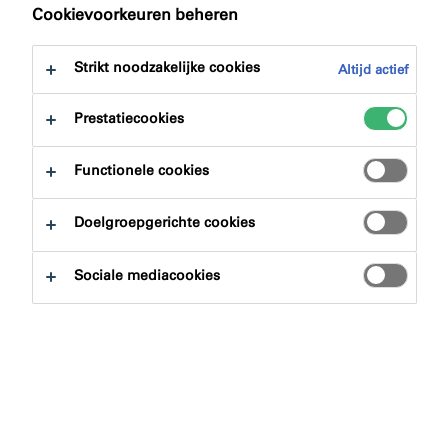
Cookievoorkeuren beheren
Met ruim 70 jaar ervaring in de branche heeft illbruck
zich bewezen met hoogwaardige producten dankzij
Strikt noodzakelijke cookies
Altijd actief
innovatie, applicatietechniek, gemakkelijke installatie en
Prestatiecookies
respect voor gezondheid en veiligheid.
Als pionier in oplossingen die energiebesparing,
Functionele cookies
geluids- en warmte-isolatie en luchtkwaliteit in
gebouwen bevorderen, biedt illbruck-producten die zijn
Doelgroepgerichte cookies
aangepast aan elke installatie- en bouwvorm. Wij
beschikken over innovatieve specialistische
Sociale mediacookies
oplossingen en systemen om je te ondersteunen bij
jouw volgende project.