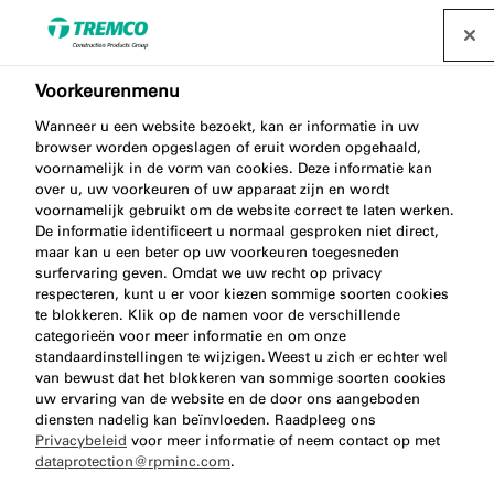
Voorkeurenmenu
Wanneer u een website bezoekt, kan er informatie in uw
Specialismen
browser worden opgeslagen of eruit worden opgehaald,
voornamelijk in de vorm van cookies. Deze informatie kan
over u, uw voorkeuren of uw apparaat zijn en wordt
voornamelijk gebruikt om de website correct te laten werken.
De informatie identificeert u normaal gesproken niet direct,
Ontdek de innovatieve specialistische oplossingen
maar kan u een beter op uw voorkeuren toegesneden
en systemen die jou kunnen ondersteunen bij jouw
surfervaring geven. Omdat we uw recht op privacy
respecteren, kunt u er voor kiezen sommige soorten cookies
volgende project.
te blokkeren. Klik op de namen voor de verschillende
categorieën voor meer informatie en om onze
standaardinstellingen te wijzigen. Weest u zich er echter wel
van bewust dat het blokkeren van sommige soorten cookies
uw ervaring van de website en de door ons aangeboden
diensten nadelig kan beïnvloeden. Raadpleeg ons
Privacybeleid
voor meer informatie of neem contact op met
dataprotection@rpminc.com
.