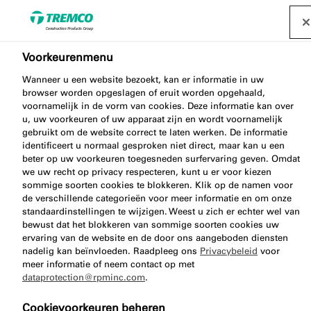
Ik ben een architect of
Voorkeurenmenu
Wanneer u een website bezoekt, kan er informatie in uw
opdrachtgever...
browser worden opgeslagen of eruit worden opgehaald,
voornamelijk in de vorm van cookies. Deze informatie kan over
u, uw voorkeuren of uw apparaat zijn en wordt voornamelijk
gebruikt om de website correct te laten werken. De informatie
identificeert u normaal gesproken niet direct, maar kan u een
Tremco CPG helpt architecten, voorschrijvers en
beter op uw voorkeuren toegesneden surfervaring geven. Omdat
opdrachtgevers bij het complexe bouw- en
we uw recht op privacy respecteren, kunt u er voor kiezen
specificatieproces. Ook bieden we een BIM-
sommige soorten cookies te blokkeren. Klik op de namen voor
de verschillende categorieën voor meer informatie en om onze
bibliotheek en andere digitale tools aan ter
standaardinstellingen te wijzigen. Weest u zich er echter wel van
ondersteuning.
bewust dat het blokkeren van sommige soorten cookies uw
ervaring van de website en de door ons aangeboden diensten
nadelig kan beïnvloeden. Raadpleeg ons
Privacybeleid
voor
meer informatie of neem contact op met
dataprotection@rpminc.com
.
Cookievoorkeuren beheren