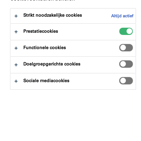
Waarom kiezen voor illbruck?
Strikt noodzakelijke cookies
Altijd actief
Het productmerk illbruck is een van de merken die
Prestatiecookies
onderdeel uitmaakt een familie bouwproductmerken
van Tremco CPG. Architecten, opdrachtgevers of
Functionele cookies
vastgoedbeheerders kunnen rekenen op toegang tot
producten en technische knowhow voor diverse zijden
Doelgroepgerichte cookies
van de gebouwschil. De experts en bouwkundig
adviseurs van Tremco CPG staan voor je klaar met
Sociale mediacookies
ondersteuning bij specificatie, totaaloplossingen en
meer.
Van hoogwaardige producten voor het afdichten,
verlijmen en isoleren voor jouw project tot
brandwerende afdichtingen, waterdichting, vloeren, en
nog veel meer technische expertise binnen
handbereik.