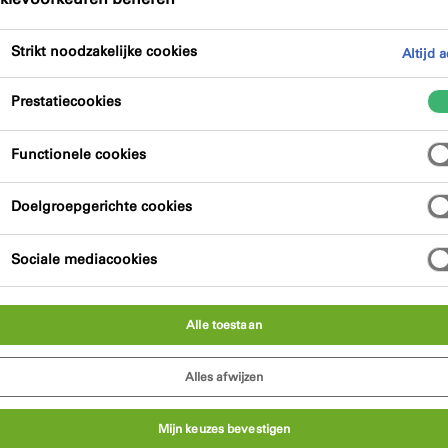
merken.
Strikt noodzakelijke cookies
Altijd a
Prestatiecookies
Functionele cookies
Doelgroepgerichte cookies
eurzen, producten, marketingaanbiedingen en nieuws
Sociale mediacookies
verklaring
gelezen en stem in met het gebruik van
*
Alle toestaan
inden die in dit document worden beschreven.
Alles afwijzen
Mijn keuzes bevestigen