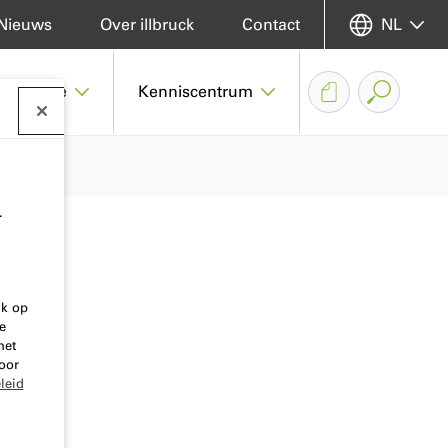
Nieuws
Over illbruck
Contact
NL
sche zone
Kenniscentrum
.
ik op
e
het
oor
leid