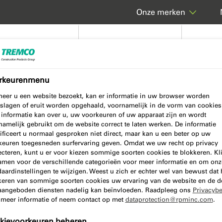
Onze merken
Producten
Bouwoplossingen
Techni
rkeurenmenu
eer u een website bezoekt, kan er informatie in uw browser worden
slagen of eruit worden opgehaald, voornamelijk in de vorm van cookies
 informatie kan over u, uw voorkeuren of uw apparaat zijn en wordt
namelijk gebruikt om de website correct te laten werken. De informatie
ificeert u normaal gesproken niet direct, maar kan u een beter op uw
keuren toegesneden surfervaring geven. Omdat we uw recht op privacy
ecteren, kunt u er voor kiezen sommige soorten cookies te blokkeren. Kl
amen voor de verschillende categorieën voor meer informatie en om onz
aardinstellingen te wijzigen. Weest u zich er echter wel van bewust dat 
keren van sommige soorten cookies uw ervaring van de website en de d
jf op de hoogte van de laatste
aangeboden diensten nadelig kan beïnvloeden. Raadpleeg ons
Privacybe
brief schrijven we over illbruck-
 meer informatie of neem contact op met
dataprotection@rpminc.com
.
cht bouwen, lijmen, kitten en
kievoorkeuren beheren