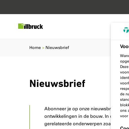
Voo
Home
Nieuwsbrief
Wann
opge
Deze
voor
ident
Nieuwsbrief
voor
resp
de n
stand
blok
Abonneer je op onze nieuwsbrief en bli
ons 
ontwikkelingen in de bouw. In de nieuws
voor
gerelateerde onderwerpen zoals luchtdi
Coo