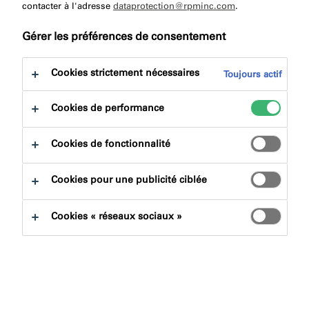
à:
contacter à l'adresse
dataprotection@rpminc.com
Téléchargement
.
Gérer les préférences de consentement
Cookies strictement nécessaires
Toujours actif
Cookies de performance
Trouver un produit
Cookies de fonctionnalité
Familles de produits
Cookies pour une publicité ciblée
Sélectionner
0
Cookies « réseaux sociaux »
Domaines d'applications
Sélectionner
0