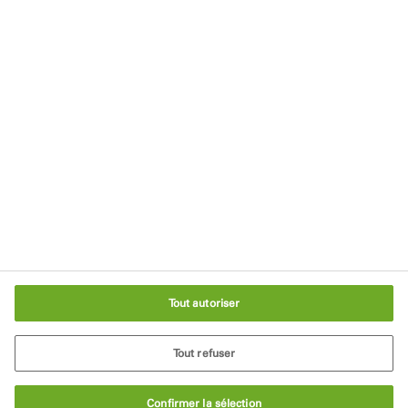
Politique de Confidentialité
Conditions générales d'utilisation
Mentions légales
Politique relative aux cookies
Recyclage
Paramètres des cookies
Tout autoriser
Tout refuser
Confirmer la sélection