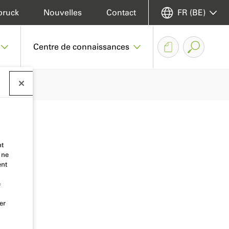
bruck
Nouvelles
Contact
FR (BE)
Centre de connaissances
nt
 ne
ent
e
er