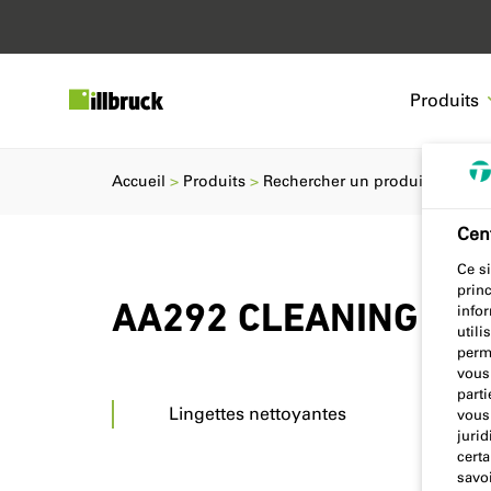
Produits
Accueil
Produits
Rechercher un produit
AA29
Cent
Ce si
prin
AA292 CLEANING CL
info
utili
perm
vous
parti
Lingettes nettoyantes
vous 
jurid
certa
savoi