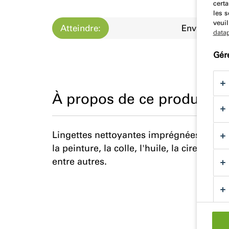
certa
les 
veuil
Atteindre:
Environ
data
Gér
À propos de ce produit
Lingettes nettoyantes imprégnées pour é
la peinture, la colle, l'huile, la cire de g
entre autres.