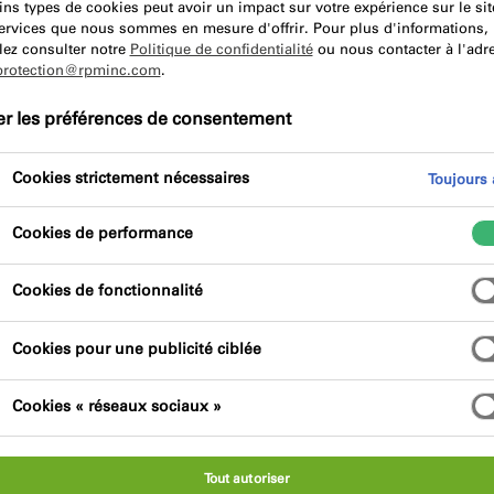
ins types de cookies peut avoir un impact sur votre expérience sur le sit
services que nous sommes en mesure d'offrir. Pour plus d'informations,
lez consulter notre
Politique de confidentialité
ou nous contacter à l'adr
Avantages du produit
protection@rpminc.com
.
er les préférences de consentement
Cookies strictement nécessaires
Toujours a
Cookies de performance
liminer les mastics et revêtements non durcis,
Cookies de fonctionnalité
oudron, les graffitis et l'encre des marqueurs,
Cookies pour une publicité ciblée
Cookies « réseaux sociaux »
Tout autoriser