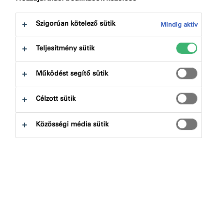
Szigorúan kötelező sütik
Mindig aktív
Teljesítmény sütik
Működést segítő sütik
Célzott sütik
FA101 CONSTRUCTION SEAL PRO
Közösségi média sütik
Ablak- és peremtömítő szilikon
Ez az egykomponensű alacsony modulusú,
neutrálisan térhálósodó szilikon tömítőanyag
speciálisan alkalmas csatlakozó- illetve más
mozgáskiegyenlítő fugák tömítésére. Teljesíti a DIN
18540 és a DIN EN...