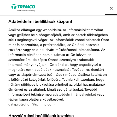
Forgalmazó keresése
Adatvédelmi beállítások központ
Tömítőanyagok
Amikor ellátogat egy weboldalra, az információkat tárolhat
vagy gyűjthet be a böngészőjéről, amit az esetek többségében
sütik segítségével végez. Az információk vonatkozhatnak Önre
mint felhasználóra, a preferenciáira, az Ön által használt
Az illbruck kiváló minőségű tömítőanyagok széles
eszközre vagy az oldal elvárt működésének biztosítására. Az
információ általában nem alkalmas az Ön közvetlen
választékát kínálja, melyben megtalálhatja az Ön
azonosítására, de képes Önnek személyre szabottabb
projektjének megfelelő teljesítményt és külső
internetélményt nyújtani. Ön dönti el, hogy engedélyezi-e
meghatározott típusú sütik használatát. További részletekért
megjelenést bármilyen felhasználási területről
vagy az alapértelmezett beállítások módosításához kattintson
legyen is szó.
a különböző kategóriák fejlécére. Tudnia kell azonban, hogy
néhány sütitípus blokkolása érintheti az oldal használatának
élményét és az általunk kínált szolgáltatásokat. További
információért tekintse meg
adatvédelmi irányelveinket
vagy
lépjen kapcsolatba a következővel:
dataprotection@rpminc.com
.
Hozzájárulási beállítások kezelése