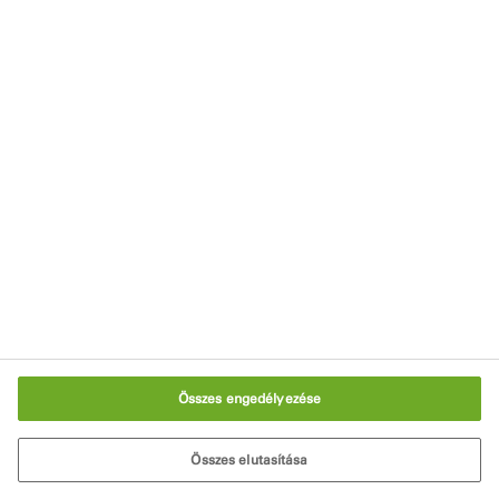
Letöltőközpont
Viszonteladóink
Impresszum
Adatvédelmi nyilatkozat
Használati feltételek
Süti szabályzat
Sütik beállítása
Összes engedélyezése
Összes elutasítása