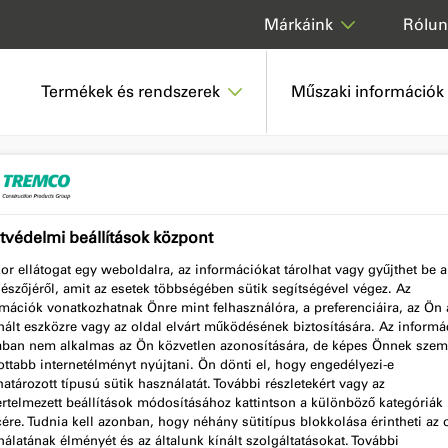
Rólun
Márkáink
Termékek és rendszerek
Műszaki információk
torok
védelmi beállítások központ
r ellátogat egy weboldalra, az információkat tárolhat vagy gyűjthet be a
orok
észőjéről, amit az esetek többségében sütik segítségével végez. Az
mációk vonatkozhatnak Önre mint felhasználóra, a preferenciáira, az Ön á
ált eszközre vagy az oldal elvárt működésének biztosítására. Az informá
lában nem alkalmas az Ön közvetlen azonosítására, de képes Önnek szem
ttabb internetélményt nyújtani. Ön dönti el, hogy engedélyezi-e
álja az Ön igényeinek
tározott típusú sütik használatát. További részletekért vagy az
 amelyek segítenek kiválasztani
értelmezett beállítások módosításához kattintson a különböző kategóriák
cére. Tudnia kell azonban, hogy néhány sütitípus blokkolása érintheti az 
szükséglet-becslésre van
álatának élményét és az általunk kínált szolgáltatásokat. További