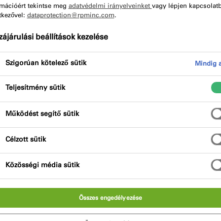
s könnyedén kiszámolhatja a
rmációért tekintse meg
adatvédelmi irányelveinket
vagy lépjen kapcsolat
tkezővel:
dataprotection@rpminc.com
.
ájárulási beállítások kezelése
Szigorúan kötelező sütik
Mindig a
Teljesítmény sütik
Működést segítő sütik
át kínálja a különböző projektek igényeihez. Nagy teljesítm
Célzott sütik
gáltatást és támogatást nyújtanak.
ez nem mindig egyszerű megtalálni a megfelelő megoldást 
Közösségi média sütik
k néhány hasznos eszközt, amelyek segítenek Önnek.
Összes engedélyezése
g, az alapozóktól a habokig – egyszerűen használható szá
ektjéhez, a nap és az éjszaka bármely szakában.