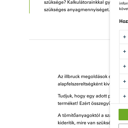
szüksége? Kalkulátorainkkal gyorsan é
info
köve
szükséges anyagmennyiséget.
Hozz
Az illbruck megoldások egész sor
alapfelszereltségként kiváló szol
Tudjuk, hogy egy adott projekth
terméket! Ezért összegyűjtöttün
A tömítőanyagoktól a szalagoki
kiderítik, mire van szüksége proj