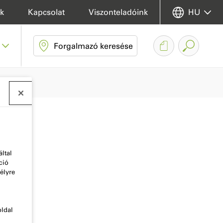
k
Kapcsolat
Viszonteladóink
HU
Forgalmazó keresése
ltal
ció
élyre
oldal