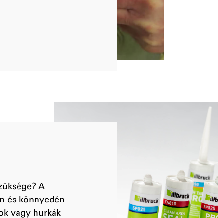
szüksége? A
an és könnyedén
sok vagy hurkák