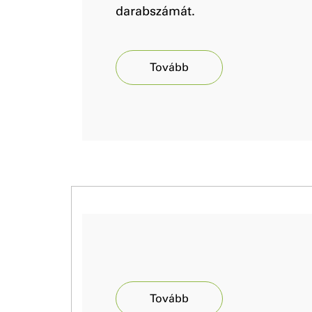
darabszámát.
Tovább
Tovább