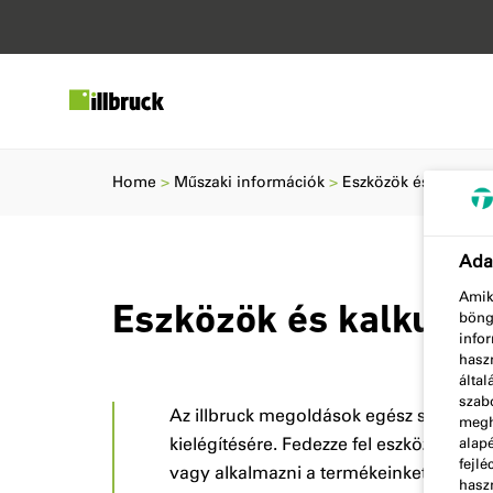
Home
Műszaki információk
Eszközök és kalkulá
Adat
Amiko
Eszközök és kalkulát
böng
infor
haszn
álta
szabo
Az illbruck megoldások egész sorát kín
megha
kielégítésére. Fedezze fel eszközeinket,
alap
fejlé
vagy alkalmazni a termékeinket. Anyag
haszn