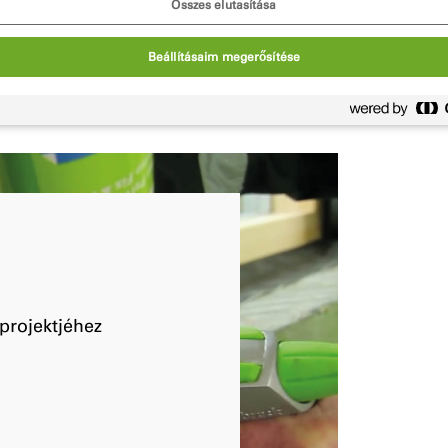
Összes elutasítása
 forduljon hozzánk.
Beállításaim megerősítése
projektjéhez