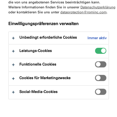
zu:
die von uns angebotenen Services beeinträchtigen kann.
Produktvorteile
Downloads
Weitere Informationen finden Sie in unserer
Datenschutzerklärung
oder kontaktieren Sie uns unter
dataprotection@rpminc.com
.
Einwilligungspräferenzen verwalten
Unbedingt erforderliche Cookies
Immer aktiv
Produktfinder
Leistungs-Cookies
Produktgruppen
Funktionelle Cookies
Auswählen
0
Cookies für Marketingzwecke
Anwendungsbereiche
Social-Media-Cookies
Auswählen
0