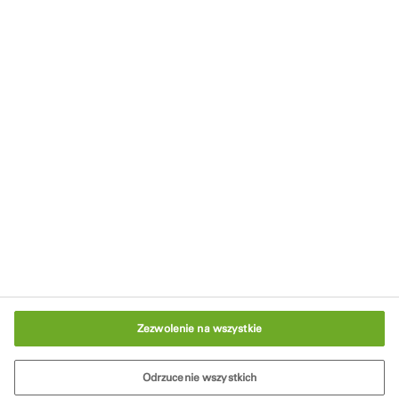
Realizacje z marką illbruck
Strefa Wiedzy
Tremco CPG
Kontakt
Polityka prywatności
Warunki użytkowania serwisu
Stopka redakcyjna
Ustawienia plików cookie
Zezwolenie na wszystkie
Odrzucenie wszystkich