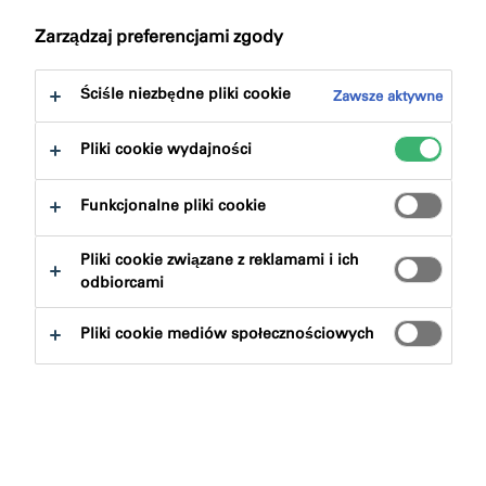
Zarządzaj preferencjami zgody
Ściśle niezbędne pliki cookie
Zawsze aktywne
Pliki cookie wydajności
Znajdź produkt
Funkcjonalne pliki cookie
Grupy produktowe
Pliki cookie związane z reklamami i ich
odbiorcami
Wybierz
0
Pliki cookie mediów społecznościowych
Wyczysc filtry
Szukaj