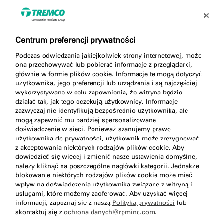
Centrum preferencji prywatności
Podczas odwiedzania jakiejkolwiek strony internetowej, może
ona przechowywać lub pobierać informacje z przeglądarki,
AA290 PUR czyścik
głównie w formie plików cookie. Informacje te mogą dotyczyć
użytkownika, jego preferencji lub urządzenia i są najczęściej
wykorzystywane w celu zapewnienia, że witryna będzie
działać tak, jak tego oczekują użytkownicy. Informacje
zazwyczaj nie identyfikują bezpośrednio użytkownika, ale
Specjalistyczny czyścik na bazie acetonu.
mogą zapewnić mu bardziej spersonalizowane
doświadczenie w sieci. Ponieważ szanujemy prawo
użytkownika do prywatności, użytkownik może zrezygnować
z akceptowania niektórych rodzajów plików cookie. Aby
dowiedzieć się więcej i zmienić nasze ustawienia domyślne,
należy kliknąć na poszczególne nagłówki kategorii. Jednakże
blokowanie niektórych rodzajów plików cookie może mieć
wpływ na doświadczenia użytkownika związane z witryną i
usługami, które możemy zaoferować. Aby uzyskać więcej
informacji, zapoznaj się z naszą
Polityką prywatności
lub
Przejdź do:
Opis
Zalety
Do pobrania
skontaktuj się z
ochrona danych@rpminc.com
.