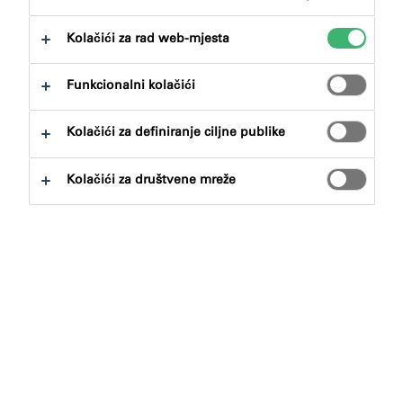
na:
Preuzimanja
Kolačići za rad web-mjesta
Funkcionalni kolačići
Kolačići za definiranje ciljne publike
Pronalazač proizvoda
Kolačići za društvene mreže
Vrste proizvoda
Odabirati
0
Prijave
Odabirati
0