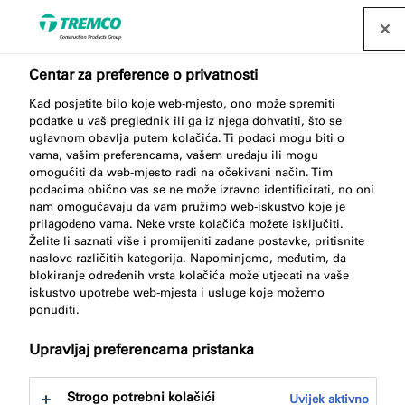
Pronađite distributera
Centar za preference o privatnosti
Kad posjetite bilo koje web-mjesto, ono može spremiti
AA290 PU SOLVENT
podatke u vaš preglednik ili ga iz njega dohvatiti, što se
uglavnom obavlja putem kolačića. Ti podaci mogu biti o
CLEANER
vama, vašim preferencama, vašem uređaju ili mogu
omogućiti da web-mjesto radi na očekivani način. Tim
podacima obično vas se ne može izravno identificirati, no oni
nam omogućavaju da vam pružimo web-iskustvo koje je
prilagođeno vama. Neke vrste kolačića možete isključiti.
PUR sredstvo za čišćenje
Želite li saznati više i promijeniti zadane postavke, pritisnite
naslove različitih kategorija. Napominjemo, međutim, da
blokiranje određenih vrsta kolačića može utjecati na vaše
iskustvo upotrebe web-mjesta i usluge koje možemo
ponuditi.
Upravljaj preferencama pristanka
O
Gledati
Prednosti proizvoda
Skoči
Strogo potrebni kolačići
Uvijek aktivno