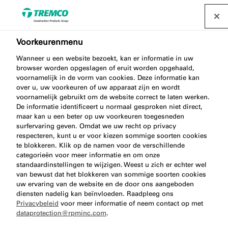
Voorkeurenmenu
Wanneer u een website bezoekt, kan er informatie in uw
browser worden opgeslagen of eruit worden opgehaald,
Luchtdicht bouwen FAQs
voornamelijk in de vorm van cookies. Deze informatie kan
over u, uw voorkeuren of uw apparaat zijn en wordt
voornamelijk gebruikt om de website correct te laten werken.
De informatie identificeert u normaal gesproken niet direct,
maar kan u een beter op uw voorkeuren toegesneden
Bekijk veelgestelde vragen over luchtdicht bouwen.
surfervaring geven. Omdat we uw recht op privacy
respecteren, kunt u er voor kiezen sommige soorten cookies
te blokkeren. Klik op de namen voor de verschillende
categorieën voor meer informatie en om onze
standaardinstellingen te wijzigen. Weest u zich er echter wel
van bewust dat het blokkeren van sommige soorten cookies
uw ervaring van de website en de door ons aangeboden
diensten nadelig kan beïnvloeden. Raadpleeg ons
Privacybeleid
voor meer informatie of neem contact op met
dataprotection@rpminc.com
.