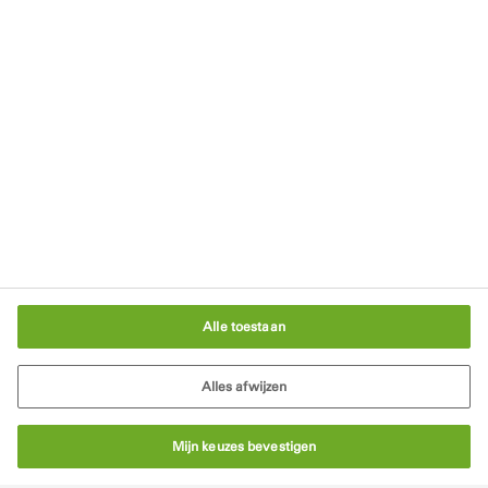
Rechten
Gebruikersvoorwaarden
Algemene Voorwaarden
Cookiebeleid
Cookie-instellingen
Alle toestaan
Alles afwijzen
Mijn keuzes bevestigen
© Tremco CPG 2026