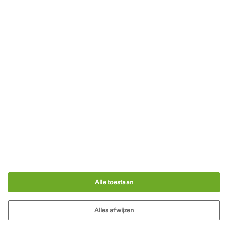
Blijf op de hoogte
Nieuwsbrief
Downloads
Blijf op de hoogte
Schrijf je in voor onze nieuwsbrief
In gesprek met een bouwexpert
Cookie-instellingen
Alle toestaan
Alles afwijzen