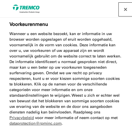
Voorkeurenmenu
Wanneer u een website bezoekt, kan er informatie in uw
browser worden opgeslagen of eruit worden opgehaald,
PU-schuim Calculator
voornamelijk in de vorm van cookies. Deze informatie kan
over u, uw voorkeuren of uw apparaat zijn en wordt
voornamelijk gebruikt om de website correct te laten werken.
De informatie identificeert u normaal gesproken niet direct,
maar kan u een beter op uw voorkeuren toegesneden
Bereken de juiste hoeveelheid PU-schuim, STP-
surfervaring geven. Omdat we uw recht op privacy
schuim of lijmschuim voor diverse toepassingen.
respecteren, kunt u er voor kiezen sommige soorten cookies
te blokkeren. Klik op de namen voor de verschillende
categorieën voor meer informatie en om onze
standaardinstellingen te wijzigen. Weest u zich er echter wel
van bewust dat het blokkeren van sommige soorten cookies
uw ervaring van de website en de door ons aangeboden
diensten nadelig kan beïnvloeden. Raadpleeg ons
Privacybeleid
voor meer informatie of neem contact op met
dataprotection@rpminc.com
.