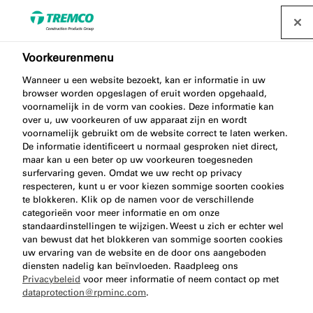
Voorkeurenmenu
Technische zone
Wanneer u een website bezoekt, kan er informatie in uw
browser worden opgeslagen of eruit worden opgehaald,
voornamelijk in de vorm van cookies. Deze informatie kan
over u, uw voorkeuren of uw apparaat zijn en wordt
voornamelijk gebruikt om de website correct te laten werken.
Het succes van ieder project draait naast uitstekende
De informatie identificeert u normaal gesproken niet direct,
producten ook om hoe ze worden toegepast. In de
maar kan u een beter op uw voorkeuren toegesneden
technische zone vind je technische informatie en
surfervaring geven. Omdat we uw recht op privacy
respecteren, kunt u er voor kiezen sommige soorten cookies
digitale tools om kleine en grote projecten tot een
te blokkeren. Klik op de namen voor de verschillende
succes te maken.
categorieën voor meer informatie en om onze
standaardinstellingen te wijzigen. Weest u zich er echter wel
van bewust dat het blokkeren van sommige soorten cookies
uw ervaring van de website en de door ons aangeboden
diensten nadelig kan beïnvloeden. Raadpleeg ons
Privacybeleid
voor meer informatie of neem contact op met
dataprotection@rpminc.com
.