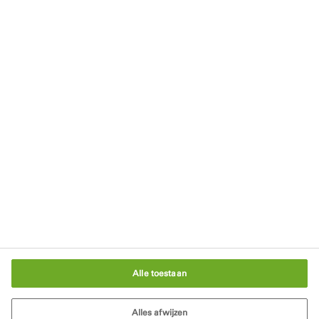
Kennisartikelen
Blijf op de hoogte
Nieuwsbrief
Downloads
Blijf op de hoogte
Schrijf je in voor onze nieuwsbrief
In gesprek met een bouwexpert
Cookie-instellingen
Alle toestaan
Alles afwijzen