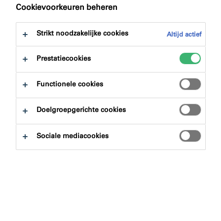
Cookievoorkeuren beheren
Strikt noodzakelijke cookies
Altijd actief
Prestatiecookies
Functionele cookies
Doelgroepgerichte cookies
Sociale mediacookies
VIND HIER ILLBRUCK GERELATEERDE
DOWNLOADS
Downloads
Vind hier illbruck gerelateerde downloads
zoals productfiches, veiligheidsbladen,
prestatieverklaringen en brochures.