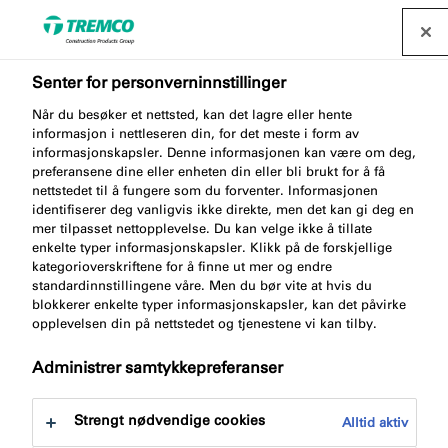
Senter for personverninnstillinger
Når du besøker et nettsted, kan det lagre eller hente
ME402 BUTYL TAPE
informasjon i nettleseren din, for det meste i form av
informasjonskapsler. Denne informasjonen kan være om deg,
ALUMINIUM
preferansene dine eller enheten din eller bli brukt for å få
nettstedet til å fungere som du forventer. Informasjonen
identifiserer deg vanligvis ikke direkte, men det kan gi deg en
mer tilpasset nettopplevelse. Du kan velge ikke å tillate
enkelte typer informasjonskapsler. Klikk på de forskjellige
Butylband Aluminium
kategorioverskriftene for å finne ut mer og endre
standardinnstillingene våre. Men du bør vite at hvis du
blokkerer enkelte typer informasjonskapsler, kan det påvirke
opplevelsen din på nettstedet og tjenestene vi kan tilby.
Administrer samtykkepreferanser
Strengt nødvendige cookies
Alltid aktiv
Gå til:
Om
Fordeler med produktet
Dokument