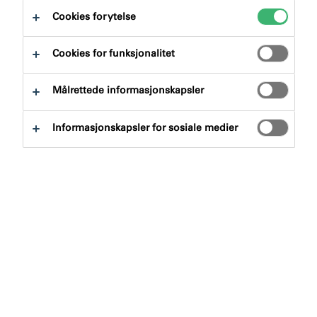
til:
Dokument
Cookies for ytelse
Cookies for funksjonalitet
Målrettede informasjonskapsler
Søk etter produkter
Informasjonskapsler for sosiale medier
Produktgruppe
Velge
0
Bruksområde
Velge
0