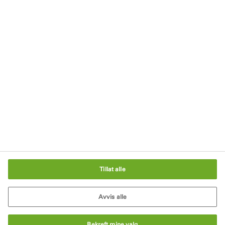
Hold deg oppdatert
Meld deg på vårt nyhetsbrev
Personvern
Avtrykk
Salgs- og leveringsbetingelser
Vilkår og retningslinjer
Informasjonskapselinnstillinger
Tillat alle
Avvis alle
Bekreft mine valg