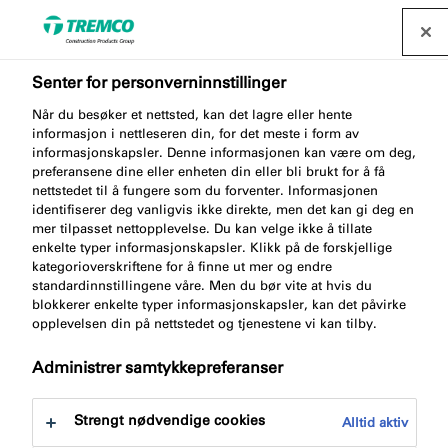
Senter for personverninnstillinger
Når du besøker et nettsted, kan det lagre eller hente
informasjon i nettleseren din, for det meste i form av
FM810 HYBRID FOAM
informasjonskapsler. Denne informasjonen kan være om deg,
preferansene dine eller enheten din eller bli brukt for å få
nettstedet til å fungere som du forventer. Informasjonen
identifiserer deg vanligvis ikke direkte, men det kan gi deg en
mer tilpasset nettopplevelse. Du kan velge ikke å tillate
Fugeskum Hybrid
enkelte typer informasjonskapsler. Klikk på de forskjellige
kategorioverskriftene for å finne ut mer og endre
standardinnstillingene våre. Men du bør vite at hvis du
blokkerer enkelte typer informasjonskapsler, kan det påvirke
opplevelsen din på nettstedet og tjenestene vi kan tilby.
Administrer samtykkepreferanser
Strengt nødvendige cookies
Alltid aktiv
Om
Fordeler med produktet
Sertifikat
Gå