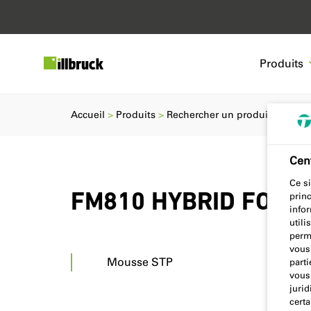
Produits
Accueil
Produits
Rechercher un produit
FM81
Cent
Ce si
FM810 HYBRID FOAM
prin
info
utili
perm
vous
Mousse STP
parti
vous 
jurid
certa