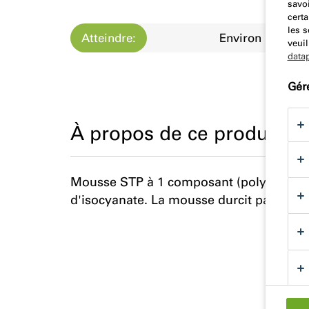
savoi
certa
les 
Atteindre:
Environ
veuil
data
Gér
À propos de ce produit
Mousse STP à 1 composant (polymère modi
d'isocyanate. La mousse durcit par absorp