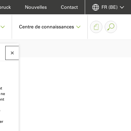
bruck
Nouvelles
Contact
FR (BE)
Centre de connaissances
nt
 ne
ent
e
er