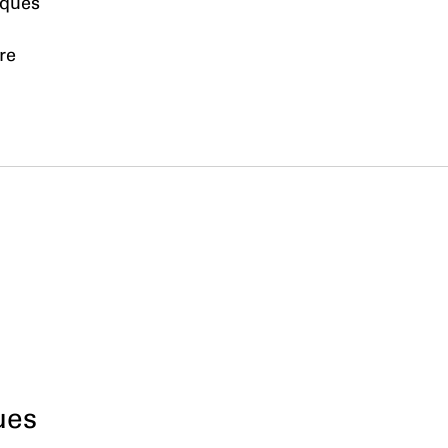
iques
re
ues