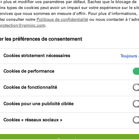
r plus et modifier vos paramètres par défaut. Sachez que le blocage de
ins types de cookies peut avoir un impact sur votre expérience sur le sit
services que nous sommes en mesure d'offrir. Pour plus d'informations,
Avantages du produit
Certifications
lez consulter notre
Politique de confidentialité
ou nous contacter à l'adr
protection@rpminc.com
.
er les préférences de consentement
Cookies strictement nécessaires
Toujours a
Cookies de performance
fié au silane), 100% sûre à l'utilisation et 0%
Cookies de fonctionnalité
tion de l'humidité de l'air et/ou du substrat.
Cookies pour une publicité ciblée
Cookies « réseaux sociaux »