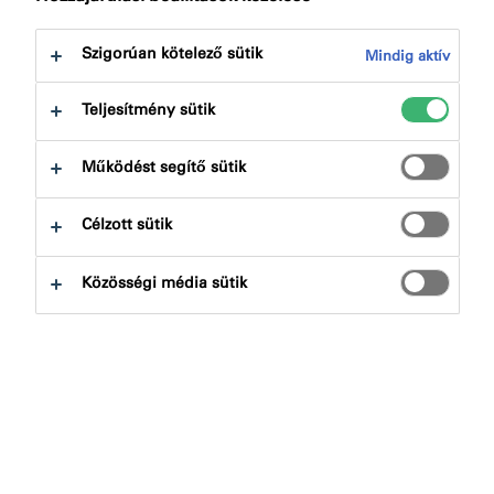
következőre:
Letöltések
Szigorúan kötelező sütik
Mindig aktív
Teljesítmény sütik
Működést segítő sütik
Termékkereső
Célzott sütik
Terméktípusok
Közösségi média sütik
Kiválaszt
0
Alkalmazások
Kiválaszt
0