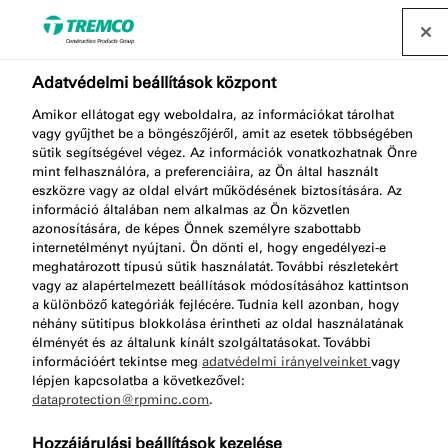
Forgalmazó keresése
Adatvédelmi beállítások központ
Amikor ellátogat egy weboldalra, az információkat tárolhat
vagy gyűjthet be a böngészőjéről, amit az esetek többségében
TN115 PE BACKING TAPE
sütik segítségével végez. Az információk vonatkozhatnak Önre
mint felhasználóra, a preferenciáira, az Ön által használt
eszközre vagy az oldal elvárt működésének biztosítására. Az
információ általában nem alkalmas az Ön közvetlen
azonosítására, de képes Önnek személyre szabottabb
PE tömítőszalag
internetélményt nyújtani. Ön dönti el, hogy engedélyezi-e
meghatározott típusú sütik használatát. További részletekért
vagy az alapértelmezett beállítások módosításához kattintson
a különböző kategóriák fejlécére. Tudnia kell azonban, hogy
néhány sütitípus blokkolása érintheti az oldal használatának
élményét és az általunk kínált szolgáltatásokat. További
információért tekintse meg
adatvédelmi irányelveinket
vagy
lépjen kapcsolatba a következővel:
dataprotection@rpminc.com
.
Körülbelül
A termék előnyei
Ugrás a
Hozzájárulási beállítások kezelése