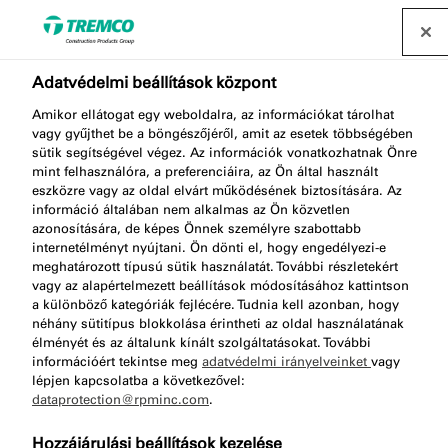
Forgalmazó keresése
Adatvédelmi beállítások központ
Amikor ellátogat egy weboldalra, az információkat tárolhat
OS925 BARRIER SEAL
vagy gyűjthet be a böngészőjéről, amit az esetek többségében
sütik segítségével végez. Az információk vonatkozhatnak Önre
COATING
mint felhasználóra, a preferenciáira, az Ön által használt
eszközre vagy az oldal elvárt működésének biztosítására. Az
információ általában nem alkalmas az Ön közvetlen
azonosítására, de képes Önnek személyre szabottabb
internetélményt nyújtani. Ön dönti el, hogy engedélyezi-e
Rugalmas tömítő bevonat
meghatározott típusú sütik használatát. További részletekért
vagy az alapértelmezett beállítások módosításához kattintson
a különböző kategóriák fejlécére. Tudnia kell azonban, hogy
néhány sütitípus blokkolása érintheti az oldal használatának
élményét és az általunk kínált szolgáltatásokat. További
információért tekintse meg
adatvédelmi irányelveinket
vagy
lépjen kapcsolatba a következővel:
dataprotection@rpminc.com
.
Körülbelül
Néz
Ugrás a
Hozzájárulási beállítások kezelése