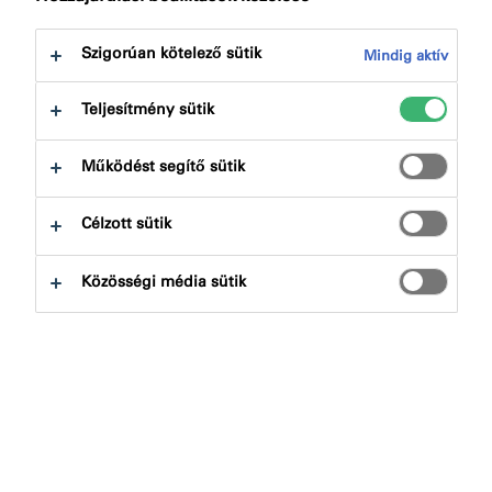
következőre:
Minősítések
Letöltések
Szigorúan kötelező sütik
Mindig aktív
Teljesítmény sütik
Működést segítő sütik
Termékkereső
Célzott sütik
Terméktípusok
Közösségi média sütik
Kiválaszt
0
Alkalmazások
Kiválaszt
0