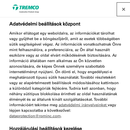
Forgalmazó keresése
Adatvédelmi beállítások központ
Amikor ellátogat egy weboldalra, az információkat tárolhat
vagy gyűjthet be a böngészőjéről, amit az esetek többségében
FM790 2C FRAME FOAM
sütik segítségével végez. Az információk vonatkozhatnak Önre
mint felhasználóra, a preferenciáira, az Ön által használt
eszközre vagy az oldal elvárt működésének biztosítására. Az
információ általában nem alkalmas az Ön közvetlen
azonosítására, de képes Önnek személyre szabottabb
2K-Keretrögzítő gyorshab
internetélményt nyújtani. Ön dönti el, hogy engedélyezi-e
meghatározott típusú sütik használatát. További részletekért
vagy az alapértelmezett beállítások módosításához kattintson
a különböző kategóriák fejlécére. Tudnia kell azonban, hogy
néhány sütitípus blokkolása érintheti az oldal használatának
élményét és az általunk kínált szolgáltatásokat. További
információért tekintse meg
adatvédelmi irányelveinket
vagy
lépjen kapcsolatba a következővel:
dataprotection@rpminc.com
.
Körülbelül
A termék előnyei
Ugrás a
Hozzájárulási beállítások kezelése