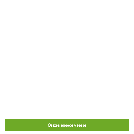
Termékek és rendszerek
Eszközök és kalkulátorok
Letöltőközpont
Viszonteladóink
Impresszum
Adatvédelmi nyilatkozat
Használati feltételek
Süti szabályzat
Sütik beállítása
Összes engedélyezése