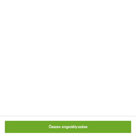
Eszközök és kalkulátorok
Letöltőközpont
Viszonteladóink
Impresszum
Adatvédelmi nyilatkozat
Használati feltételek
Süti szabályzat
Sütik beállítása
Összes engedélyezése