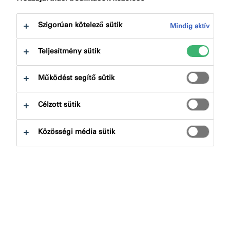
következőre:
Letöltések
Szigorúan kötelező sütik
Mindig aktív
Teljesítmény sütik
Működést segítő sütik
Termékkereső
Célzott sütik
Terméktípusok
Közösségi média sütik
Kiválaszt
0
Alkalmazások
Kiválaszt
0