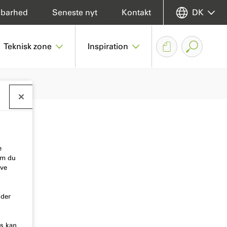
dbarhed
Seneste nyt
Kontakt
DK
Teknisk zone
Inspiration
e
som du
ive
nder
es kan