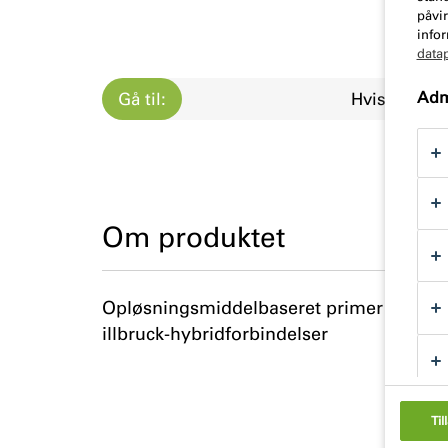
påvir
infor
data
Admi
Gå til:
Hvis
Om produktet
Opløsningsmiddelbaseret primer til porø
illbruck-hybridforbindelser
Til