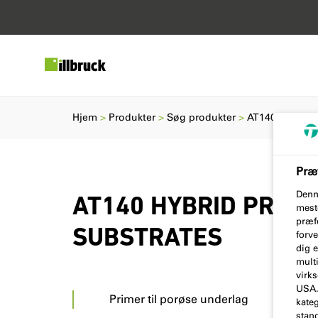
Hjem
Produkter
Søg produkter
AT140 HYBRI
Præf
Denn
AT140 HYBRID PRIM
mest
præfe
SUBSTRATES
forve
dig 
multi
virk
USA. 
Primer til porøse underlag
kateg
stan