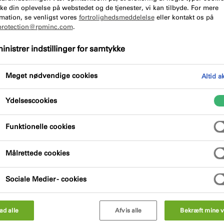
ke din oplevelse på webstedet og de tjenester, vi kan tilbyde. For mere
mation, se venligst vores
fortrolighedsmeddelelse
eller kontakt os på
protection@rpminc.com
.
nistrer indstillinger for samtykke
Produkt fordele
Meget nødvendige cookies
Altid a
Ydelsescookies
Funktionelle cookies
se overflader, der forbedrer vedhæftningen for
Målrettede cookies
Sociale Medier - cookies
lad alle
Afvis alle
Bekræft mine v