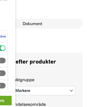
Dokument
ktive
Søg efter produkter
Produktgruppe
Markere
0
alg
Anvendelsesområde