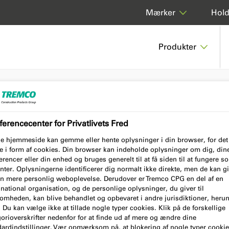
Hol
Mærker
Produkter
D PRIMER POROUS SUBSTRATES
erencecenter for Privatlivets Fred
e hjemmeside kan gemme eller hente oplysninger i din browser, for det
ER POROUS
e i form af cookies. Din browser kan indeholde oplysninger om dig, din
rencer eller din enhed og bruges generelt til at få siden til at fungere 
nter. Oplysningerne identificerer dig normalt ikke direkte, men de kan g
en mere personlig weboplevelse. Derudover er Tremco CPG en del af en
national organisation, og de personlige oplysninger, du giver til
somheden, kan blive behandlet og opbevaret i andre jurisdiktioner, heru
Du kan vælge ikke at tillade nogle typer cookies. Klik på de forskellige
orioverskrifter nedenfor for at finde ud af mere og ændre dine
dardindstillinger. Vær opmærksom på, at blokering af nogle typer cooki