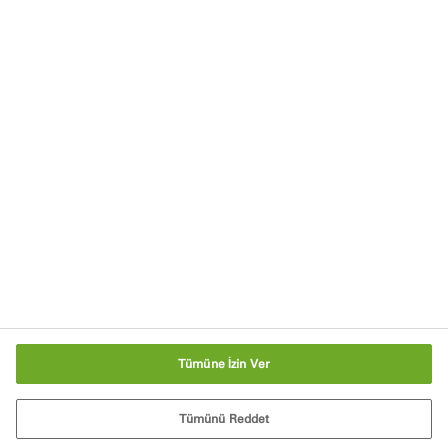
Haberler ve Etkinlikler
İletişime Geçin
Akreditasyonlar ve İlgili Kuruluşlar
Sürdürülebilirlik
Kariyer Olanakları
Ana Sayfa
Tanımlama Bilgisi Ayarları
Tümüne İzin Ver
Tümünü Reddet