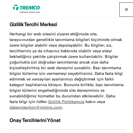
Gizlilik Tercihi Merkezi
Herhangi bir web sitesini ziyaret ettiğinizde site,
tarayıcınızdan genellikle tanımlama bilgileri biçiminde olmak
Yapıştırıcılar
üzere bilgiler alabilir veya depolayabilir. Bu bilgiler; siz,
tercihleriniz ya da cihazınız hakkında olabilir veya siteyi
beklediğiniz şekilde çalıştırmak üzere kullanılabilir. Bilgiler
çoğunlukla sizi doğrudan tanımlamaz ancak size daha
kişiselleştirilmiş bir web deneyimi sunabilir. Bazı tanımlama
Montaj yapıştırıcıları hakkında en sık sorulan
bilgisi türlerine izin vermemeyi seçebilirsiniz. Daha fazla bilgi
sorularımızı burada bulacaksınız...
edinmek ve varsayılan ayarlarımızı değiştirmek için farklı
kategori başlıklarına tıklayın. Bununla birlikte, bazı tanımlama
bilgisi türlerini engellediğinizde site deneyiminiz ve
sunabildiğimiz hizmetler bu durumdan etkilenebilir. Daha
fazla bilgi için lütfen
Gizlilik Politikamıza
bakın veya
dataprotection@rpminc.com
.
Onay Tercihlerini Yönet