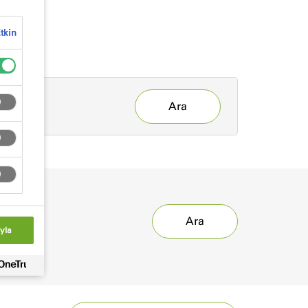
tkin
Ara
Ara
yla