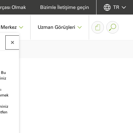
rçası Olmak
Bizimle İletişime geçin
TR
 Merkez
Uzman Görüşleri
. Bu
iniz
ı
inmek
miniz
ütfen