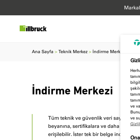
Markal
Ana Sayfa
Teknik Merkez
İndirme Merkezi
Gizl
Herha
tanım
bilgi
şekil
İndirme Merkezi
tanım
tanım
ve va
Bunun
Tüm teknik ve güvenlik veri sayfalarına
ve su
Gizli
beyanına, sertifikalara ve daha fazlası
erişilebilir. İster tek bir belge indirin, 
Onay