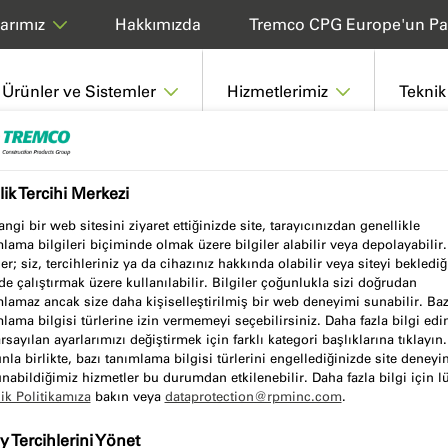
Hakkımızda
Tremco CPG Europe'un Pa
arımız
Ürünler ve Sistemler
Hizmetlerimiz
Teknik
ilik Tercihi Merkezi
ngi bir web sitesini ziyaret ettiğinizde site, tarayıcınızdan genellikle
lama bilgileri biçiminde olmak üzere bilgiler alabilir veya depolayabilir
ler; siz, tercihleriniz ya da cihazınız hakkında olabilir veya siteyi beklediğ
de çalıştırmak üzere kullanılabilir. Bilgiler çoğunlukla sizi doğrudan
lamaz ancak size daha kişiselleştirilmiş bir web deneyimi sunabilir. Baz
lama bilgisi türlerine izin vermemeyi seçebilirsiniz. Daha fazla bilgi ed
rsayılan ayarlarımızı değiştirmek için farklı kategori başlıklarına tıklayın.
la birlikte, bazı tanımlama bilgisi türlerini engellediğinizde site deneyi
, kılavuzlara, performans
nabildiğimiz hizmetler bu durumdan etkilenebilir. Daha fazla bilgi için l
lik Politikamıza
bakın veya
dataprotection@rpminc.com
.
na kullanışlı indirme merkezimizden
ister birden fazla belgeyi aynı anda
 Tercihlerini Yönet