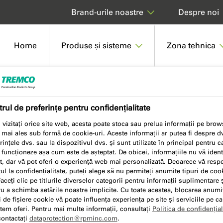
Despre noi
Brand-urile noastre
Home
Produse și sisteme
Zona tehnica
20 SILICONE WASHPRIMER
rul de preferințe pentru confidențialitate
vizitați orice site web, acesta poate stoca sau prelua informații pe brow
 mai ales sub formă de cookie-uri. Aceste informații ar putea fi despre dv
SHPRIMER
rințele dvs. sau la dispozitivul dvs. și sunt utilizate în principal pentru ca
 funcționeze așa cum este de așteptat. De obicei, informațiile nu vă ident
t, dar vă pot oferi o experiență web mai personalizată. Deoarece vă res
ul la confidențialitate, puteți alege să nu permiteți anumite tipuri de coo
Faceți clic pe titlurile diverselor categorii pentru informații suplimentare 
u a schimba setările noastre implicite. Cu toate acestea, blocarea anumi
i de fișiere cookie vă poate influența experiența pe site și serviciile pe ca
tem oferi. Pentru mai multe informații, consultați
Politica de confidențial
contactați
dataprotection@rpminc.com
.