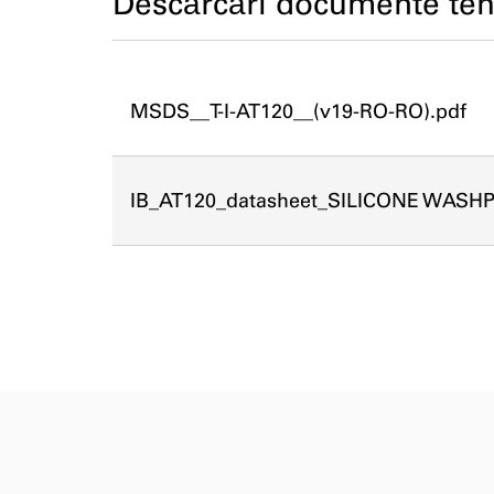
Descărcări documente teh
MSDS__T-I-AT120__(v19-RO-RO).pdf
IB_AT120_datasheet_SILICONE WASHP