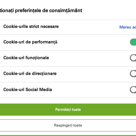
ionați preferințele de consimțământ
Avantajele produsului
Cookie-urile strict necesare
Mereu ac
Cookie-uri de performanță
Cookie-uri funcționale
Cookie-uri de direcționare
le problematice, de ex. polipropilena.
 adezive neporoase (de exemplu, metal, sticlă,
Cookie-uri Social Media
con Illbruck.
Permiteți toate
Respingeți toate