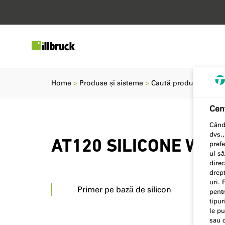
Home
Produse și sisteme
Caută produse
AT1
Cent
Când 
dvs.,
AT120 SILICONE WA
prefe
ul să
direc
drept
uri. 
Primer pe bază de silicon
pentr
tipur
le pu
sau 