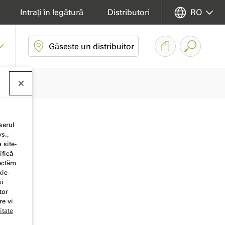
Intrați în legătură
Distributori
RO
Găsește un distribuitor
serul
s.,
 site-
ifică
pectăm
kie-
și
tor
re vi
itate