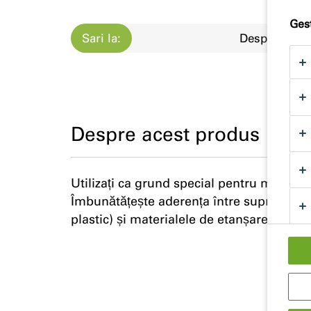
Gest
Sari la:
Despre
Despre acest produs
Utilizați ca grund special pentru materia
Îmbunătățește aderența între suprafețele
plastic) și materialele de etanșare cu sili