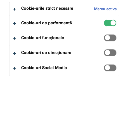
Cookie-urile strict necesare
Mereu active
Gama noastră de adezivi și etanșanți profesionali
pentru construcții se bazează pe propria noastră
Cookie-uri de performanță
tehnologie hibridă SP. Aceste produse formează o
echipă perfectă - viteză, putere și performanță atunci
Cookie-uri funcționale
când contează cu adevărat.
Cookie-uri de direcționare
Alternativa Verde
Cookie-uri Social Media
Fără izocianați, siliconi și solvenți
Prietenos cu mediul
Usor de aplicat
Performanță bună
Contracție foarte scăzută
Elasticitate ridicată a etanșanților și adezivilor