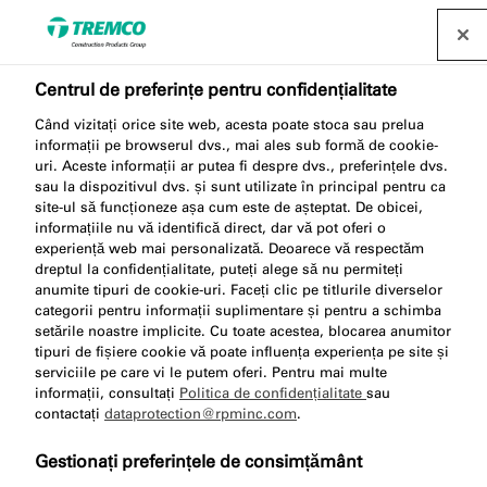
Găsește un distribuitor
Centrul de preferințe pentru confidențialitate
Tehnologie hibridă
Când vizitați orice site web, acesta poate stoca sau prelua
informații pe browserul dvs., mai ales sub formă de cookie-
uri. Aceste informații ar putea fi despre dvs., preferințele dvs.
sau la dispozitivul dvs. și sunt utilizate în principal pentru ca
site-ul să funcționeze așa cum este de așteptat. De obicei,
Sigilanții și adezivii noștri hibridi combină calitățile
informațiile nu vă identifică direct, dar vă pot oferi o
experiență web mai personalizată. Deoarece vă respectăm
mecanice pozitive ale unui poliuretan cu
dreptul la confidențialitate, puteți alege să nu permiteți
caracteristicile remarcabile de aplicare și rezistența
anumite tipuri de cookie-uri. Faceți clic pe titlurile diverselor
unui silicon.
categorii pentru informații suplimentare și pentru a schimba
setările noastre implicite. Cu toate acestea, blocarea anumitor
tipuri de fișiere cookie vă poate influența experiența pe site și
serviciile pe care vi le putem oferi. Pentru mai multe
informații, consultați
Politica de confidențialitate
sau
contactați
dataprotection@rpminc.com
.
Gestionați preferințele de consimțământ