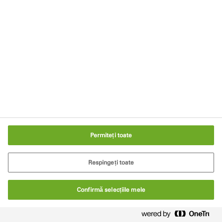
Parteneri de distribuție
Imprint
Notificare privind confidențialitatea
Condiții de utilizare a site-ului web
Setări cookie-uri
Permiteți toate
Respingeți toate
Confirmă selecțiile mele
© Tremco CPG 2026