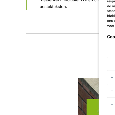
resp
bestekteksten.
de n
stand
blok
ons 
voor
Coo