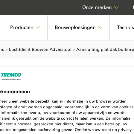
Onze merken
Producten
Bouwoplossingen
Techni
ors
Luchtdicht Bouwen Adviestool
Aansluiting plat dak buite
 buitenwand
rkeurenmenu
eer u een website bezoekt, kan er informatie in uw browser worden
slagen of eruit worden opgehaald, voornamelijk in de vorm van cookies
 informatie kan over u, uw voorkeuren of uw apparaat zijn en wordt
namelijk gebruikt om de website correct te laten werken. De informatie
ificeert u normaal gesproken niet direct, maar kan u een beter op uw
 'Aansluiting plat dak buitenwand
keuren toegesneden surfervaring geven. Omdat we uw recht op privacy
aties, verwerkte producten en