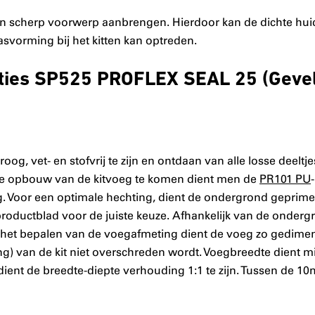
n scherp voorwerp aanbrengen. Hierdoor kan de dichte hui
svorming bij het kitten kan optreden.
ties SP525 PROFLEX SEAL 25 (Geveld
g, vet- en stofvrij te zijn en ontdaan van alle losse deeltj
le opbouw van de kitvoeg te komen dient men de
PR101 PU
ng. Voor een optimale hechting, dient de ondergrond geprim
 productblad voor de juiste keuze. Afhankelijk van de onder
j het bepalen van de voegafmeting dient de voeg zo gedim
ng) van de kit niet overschreden wordt. Voegbreedte dient
dient de breedte-diepte verhouding 1:1 te zijn. Tussen de 