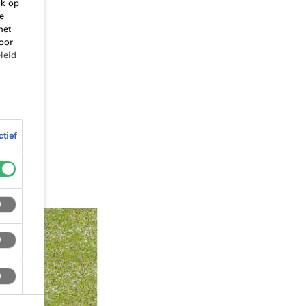
ik op
e
het
oor
leid
ctief