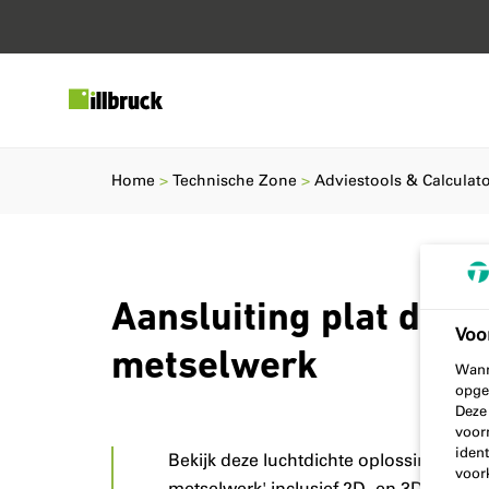
Home
Technische Zone
Adviestools & Calculat
Aansluiting plat dak
Voo
metselwerk
Wann
opge
Deze
voor
ident
Bekijk deze luchtdichte oplossing voor
voor
metselwerk' inclusief 2D- en 3D-illustr