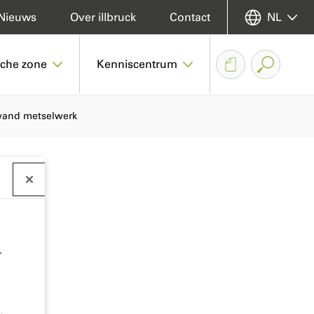
Nieuws
Over illbruck
Contact
NL
sche zone
Kenniscentrum
nwand metselwerk
.