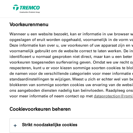
Voorkeurenmenu
Aansluiting dakvoet/goot
Wanneer u een website bezoekt, kan er informatie in uw browser 
buitenwand/verdiepingsv
opgeslagen of eruit worden opgehaald, voornamelijk in de vorm v
Deze informatie kan over u, uw voorkeuren of uw apparaat zijn en 
voornamelijk gebruikt om de website correct te laten werken. De i
loer
identificeert u normaal gesproken niet direct, maar kan u een bete
voorkeuren toegesneden surfervaring geven. Omdat we uw recht o
respecteren, kunt u er voor kiezen sommige soorten cookies te blo
de namen voor de verschillende categorieën voor meer informatie
standaardinstellingen te wijzigen. Weest u zich er echter wel van b
Bekijk deze luchtdichte oplossing voor 'Aansluiting
blokkeren van sommige soorten cookies uw ervaring van de websi
dakvoet/goot buitenwand/verdiepingsvloer' inclusief
ons aangeboden diensten nadelig kan beïnvloeden. Raadpleeg on
2D- en 3D-illustraties, verwerkte producten en
voor meer informatie of neem contact op met
dataprotection@rpm
bestekteksten.
Cookievoorkeuren beheren
Strikt noodzakelijke cookies