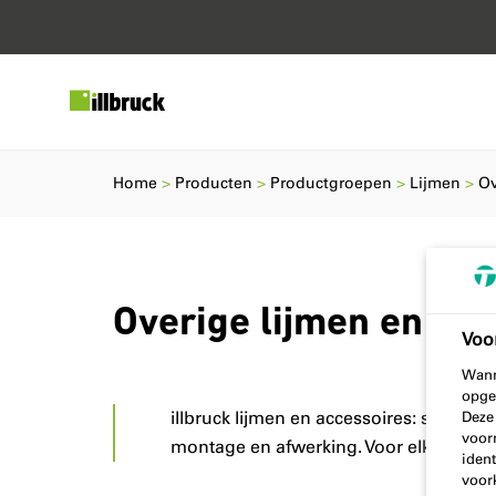
Home
Producten
Productgroepen
Lijmen
Ov
Overige lijmen en acc
Voo
Wann
opge
illbruck lijmen en accessoires: sterke
Deze
voor
montage en afwerking. Voor elke toepas
ident
voor