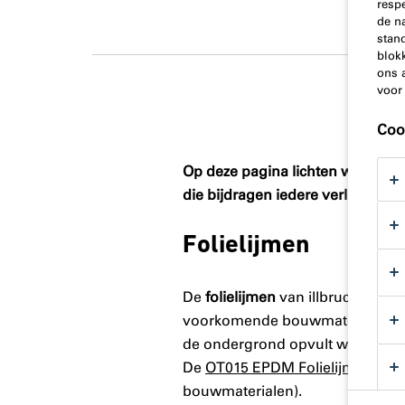
resp
de n
stand
blok
ons 
voor
Coo
Op deze pagina lichten we enkele
die
bijdragen
iedere verlijmingklu
Folielijmen
De
folielijmen
van illbruck zijn 
voorkomende bouwmaterialen. Z
de ondergrond opvult waardoor e
De
OT015 EPDM Folielijm
wordt 
bouwmaterialen).