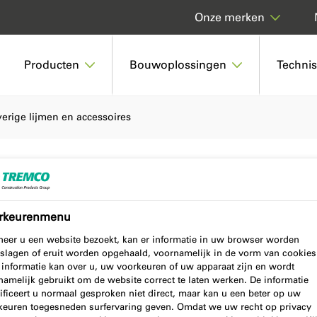
Onze merken
Producten
Bouwoplossingen
Techni
erige lijmen en accessoires
essoires
rkeurenmenu
eer u een website bezoekt, kan er informatie in uw browser worden
slagen of eruit worden opgehaald, voornamelijk in de vorm van cookies
, duurzame oplossingen voor
 informatie kan over u, uw voorkeuren of uw apparaat zijn en wordt
namelijk gebruikt om de website correct te laten werken. De informatie
sing de juiste keuze.
ificeert u normaal gesproken niet direct, maar kan u een beter op uw
keuren toegesneden surfervaring geven. Omdat we uw recht op privacy