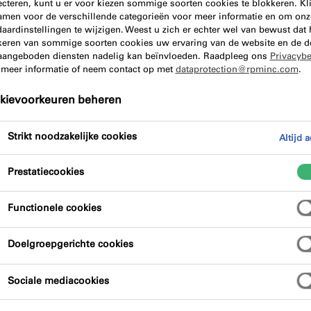
ecteren, kunt u er voor kiezen sommige soorten cookies te blokkeren. Kl
amen voor de verschillende categorieën voor meer informatie en om onz
aardinstellingen te wijzigen. Weest u zich er echter wel van bewust dat 
keren van sommige soorten cookies uw ervaring van de website en de d
aangeboden diensten nadelig kan beïnvloeden. Raadpleeg ons
Privacybe
 meer informatie of neem contact op met
dataprotection@rpminc.com
.
kievoorkeuren beheren
 van onze overige lijmproducten uit. Ook bieden wij handig
Strikt noodzakelijke cookies
Altijd a
s tot in perfectie uit te voeren.
Prestatiecookies
Functionele cookies
geschikt voor het verlijmen van dampremmende folies onder
Doelgroepgerichte cookies
o is de
OT301 Universele Folielijm
een duurzaam elastische 
en luchtdichte afdichting wordt gecreëerd.
Sociale mediacookies
toegepast om illbruck EPDM folie te verlijmen (onderling 