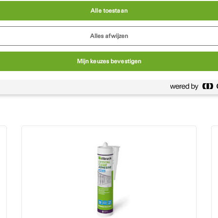
ADHESIVE
is een ecologisch alternatief op traditionele opl
Alle toestaan
het verlijmen van folies voor het afdichten van raam- en deu
Alles afwijzen
Mijn keuzes bevestigen