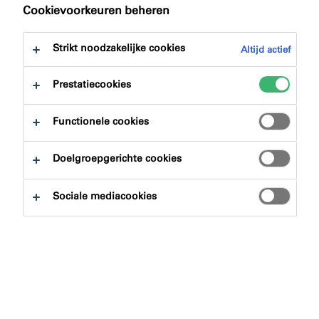
naar:
Certificeringen
Downloads
Cookievoorkeuren beheren
Strikt noodzakelijke cookies
Altijd actief
Prestatiecookies
Productzoeker
Functionele cookies
Doelgroepgerichte cookies
Productgroepen
Sociale mediacookies
Selecteren
0
Toepassingsgebieden
Selecteren
0