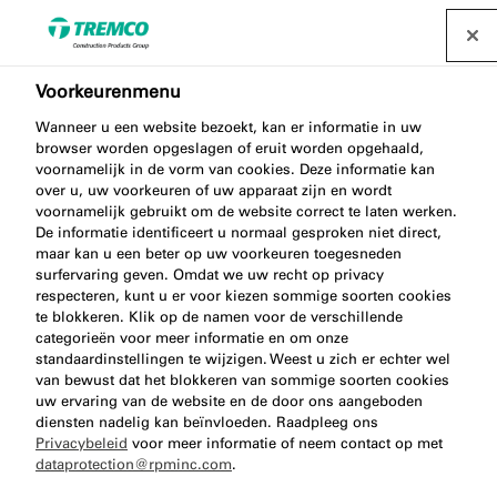
Voorkeurenmenu
Wanneer u een website bezoekt, kan er informatie in uw
browser worden opgeslagen of eruit worden opgehaald,
FA170 REMOVABLE SEAL
voornamelijk in de vorm van cookies. Deze informatie kan
over u, uw voorkeuren of uw apparaat zijn en wordt
voornamelijk gebruikt om de website correct te laten werken.
De informatie identificeert u normaal gesproken niet direct,
maar kan u een beter op uw voorkeuren toegesneden
Verwijderbare Afdichting
surfervaring geven. Omdat we uw recht op privacy
respecteren, kunt u er voor kiezen sommige soorten cookies
te blokkeren. Klik op de namen voor de verschillende
categorieën voor meer informatie en om onze
standaardinstellingen te wijzigen. Weest u zich er echter wel
van bewust dat het blokkeren van sommige soorten cookies
uw ervaring van de website en de door ons aangeboden
diensten nadelig kan beïnvloeden. Raadpleeg ons
Privacybeleid
voor meer informatie of neem contact op met
dataprotection@rpminc.com
.
Over
Video
Voordelen van het product
Ga