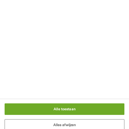
Blijf op de hoogte
Schrijf je in voor onze nieuwsbrief
Privacyverklaring
Rechten
Gebruikersvoorwaarden
Algemene Voorwaarden
Cookiebeleid
Cookie-instellingen
Alle toestaan
Alles afwijzen