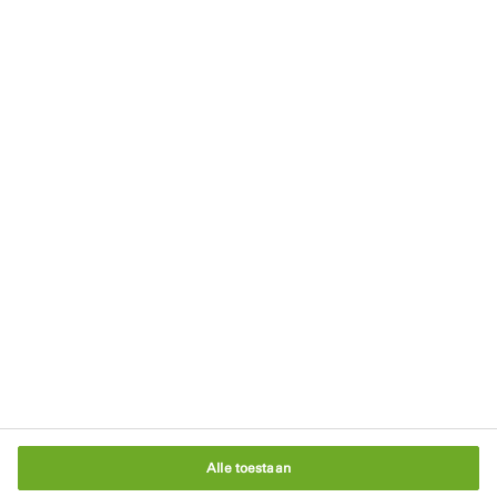
Blijf op de hoogte
Schrijf je in voor onze nieuwsbrief
Privacyverklaring
Rechten
Gebruikersvoorwaarden
Algemene Voorwaarden
Cookiebeleid
Cookie-instellingen
Alle toestaan