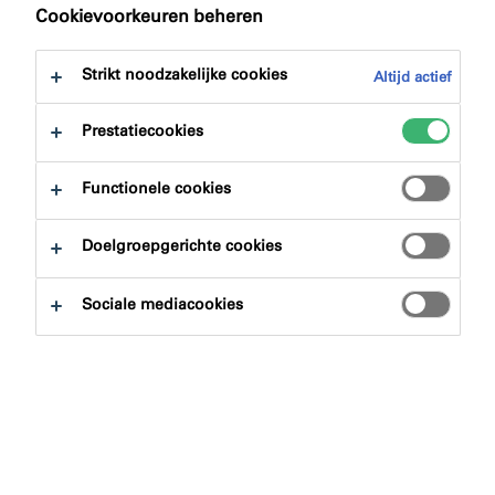
naar:
Downloads
Cookievoorkeuren beheren
Strikt noodzakelijke cookies
Altijd actief
Prestatiecookies
Productzoeker
Functionele cookies
Doelgroepgerichte cookies
Productgroepen
Sociale mediacookies
Selecteren
0
Toepassingsgebieden
Selecteren
0