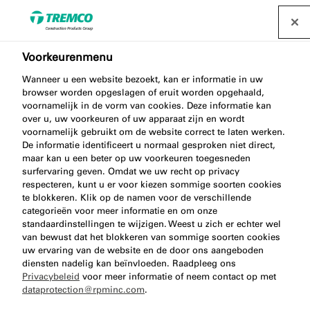
Voorkeurenmenu
AT160 UNIVERSAL
Wanneer u een website bezoekt, kan er informatie in uw
browser worden opgeslagen of eruit worden opgehaald,
WASHPRIMER SILICONE
voornamelijk in de vorm van cookies. Deze informatie kan
over u, uw voorkeuren of uw apparaat zijn en wordt
voornamelijk gebruikt om de website correct te laten werken.
HYBRID PU
De informatie identificeert u normaal gesproken niet direct,
maar kan u een beter op uw voorkeuren toegesneden
surfervaring geven. Omdat we uw recht op privacy
respecteren, kunt u er voor kiezen sommige soorten cookies
te blokkeren. Klik op de namen voor de verschillende
Hechtvlakreiniger
categorieën voor meer informatie en om onze
standaardinstellingen te wijzigen. Weest u zich er echter wel
van bewust dat het blokkeren van sommige soorten cookies
uw ervaring van de website en de door ons aangeboden
diensten nadelig kan beïnvloeden. Raadpleeg ons
Privacybeleid
voor meer informatie of neem contact op met
dataprotection@rpminc.com
.
Over
Voordelen van het product
Ga