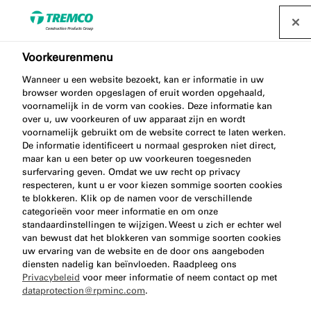
Voorkeurenmenu
Wanneer u een website bezoekt, kan er informatie in uw
AA954 SAUSAGE GUN 400
browser worden opgeslagen of eruit worden opgehaald,
voornamelijk in de vorm van cookies. Deze informatie kan
PRO COMBI
over u, uw voorkeuren of uw apparaat zijn en wordt
voornamelijk gebruikt om de website correct te laten werken.
De informatie identificeert u normaal gesproken niet direct,
maar kan u een beter op uw voorkeuren toegesneden
surfervaring geven. Omdat we uw recht op privacy
Worsten Pistool 400 Pro Combi
respecteren, kunt u er voor kiezen sommige soorten cookies
te blokkeren. Klik op de namen voor de verschillende
categorieën voor meer informatie en om onze
standaardinstellingen te wijzigen. Weest u zich er echter wel
van bewust dat het blokkeren van sommige soorten cookies
uw ervaring van de website en de door ons aangeboden
diensten nadelig kan beïnvloeden. Raadpleeg ons
Privacybeleid
voor meer informatie of neem contact op met
dataprotection@rpminc.com
.
Over
Voordelen van het product
Ga