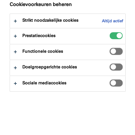
naar:
Downloads
Cookievoorkeuren beheren
Strikt noodzakelijke cookies
Altijd actief
Prestatiecookies
Productzoeker
Functionele cookies
Doelgroepgerichte cookies
Productgroepen
Sociale mediacookies
Selecteren
0
Toepassingsgebieden
Selecteren
0