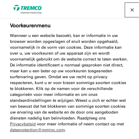
Voorkeurenmenu
FAQ: onze experts
Wanneer u een website bezoekt, kan er informatie in uw
browser worden opgeslagen of eruit worden opgehaald,
beantwoorden uw vragen
voornamelijk in de vorm van cookies. Deze informatie kan
over u, uw voorkeuren of uw apparaat zijn en wordt
voornamelijk gebruikt om de website correct te laten werken.
De informatie identificeert u normaal gesproken niet direct,
maar kan u een beter op uw voorkeuren toegesneden
Bekijk onze veelgestelde vragen. Staat jouw vraag er
surfervaring geven. Omdat we uw recht op privacy
niet bij? Neem gerust contact met ons op – we
respecteren, kunt u er voor kiezen sommige soorten cookies
te blokkeren. Klik op de namen voor de verschillende
helpen je graag verder.
categorieën voor meer informatie en om onze
standaardinstellingen te wijzigen. Weest u zich er echter wel
van bewust dat het blokkeren van sommige soorten cookies
uw ervaring van de website en de door ons aangeboden
diensten nadelig kan beïnvloeden. Raadpleeg ons
Privacybeleid
voor meer informatie of neem contact op met
dataprotection@rpminc.com
.