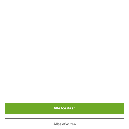
Schrijf je in voor onze nieuwsbrief
Privacyverklaring
Rechten
Gebruikersvoorwaarden
Algemene Voorwaarden
Cookiebeleid
Cookie-instellingen
Alle toestaan
Alles afwijzen