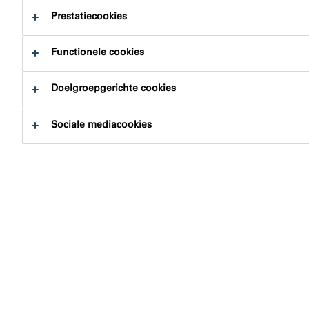
Prestatiecookies
Functionele cookies
Doelgroepgerichte cookies
Sociale mediacookies
illbruck produceert al sinds 1955
schuimbanden/voegenbanden. Het allereerste
'ILLMOD' voegenband zoals we die nu kennen, werd in
1965 als eerste editie gelanceerd. Met deze bijna 70 jaar
ervaring bieden wij jou uitgebreid advies op deze
pagina.
Wat maakt illbruck's geïmpregneerde
schuimbanden de ideale keuze voor