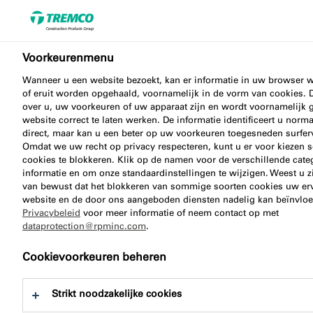
Voorkeurenmenu
Waar houd je rekening
Wanneer u een website bezoekt, kan er informatie in uw browser
of eruit worden opgehaald, voornamelijk in de vorm van cookies. 
over u, uw voorkeuren of uw apparaat zijn en wordt voornamelijk 
mee bij de verwerking
website correct te laten werken. De informatie identificeert u norm
direct, maar kan u een beter op uw voorkeuren toegesneden surfer
van schuimbanden?
Omdat we uw recht op privacy respecteren, kunt u er voor kiezen
cookies te blokkeren. Klik op de namen voor de verschillende cat
informatie en om onze standaardinstellingen te wijzigen. Weest u z
van bewust dat het blokkeren van sommige soorten cookies uw er
website en de door ons aangeboden diensten nadelig kan beïnvlo
Privacybeleid
voor meer informatie of neem contact op met
illbruck / 17 augustus 2023
dataprotection@rpminc.com
.
Cookievoorkeuren beheren
Strikt noodzakelijke cookies