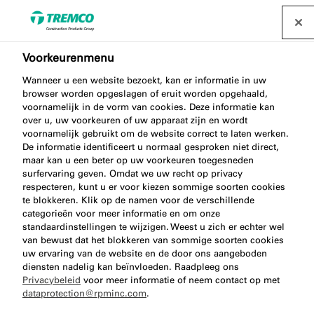
Voorkeurenmenu
Wanneer u een website bezoekt, kan er informatie in uw
AA230 FOAM GUN
browser worden opgeslagen of eruit worden opgehaald,
voornamelijk in de vorm van cookies. Deze informatie kan
STANDARD
over u, uw voorkeuren of uw apparaat zijn en wordt
voornamelijk gebruikt om de website correct te laten werken.
De informatie identificeert u normaal gesproken niet direct,
maar kan u een beter op uw voorkeuren toegesneden
surfervaring geven. Omdat we uw recht op privacy
Schuimpistool Standaard
respecteren, kunt u er voor kiezen sommige soorten cookies
te blokkeren. Klik op de namen voor de verschillende
categorieën voor meer informatie en om onze
standaardinstellingen te wijzigen. Weest u zich er echter wel
van bewust dat het blokkeren van sommige soorten cookies
uw ervaring van de website en de door ons aangeboden
diensten nadelig kan beïnvloeden. Raadpleeg ons
Privacybeleid
voor meer informatie of neem contact op met
dataprotection@rpminc.com
.
Over
Video
Voordelen van het product
Ga