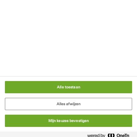
Downloads
Blijf op de hoogte
Schrijf je in voor onze nieuwsbrief
In gesprek met een bouwexpert
Cookie-instellingen
Alle toestaan
Alles afwijzen
Mijn keuzes bevestigen
© Tremco CPG 2026