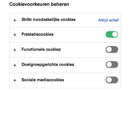
naar:
Downloads
Cookievoorkeuren beheren
Strikt noodzakelijke cookies
Altijd actief
Prestatiecookies
Productzoeker
Functionele cookies
Doelgroepgerichte cookies
Productgroepen
Sociale mediacookies
Selecteren
0
Toepassingsgebieden
Selecteren
0